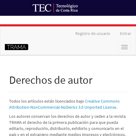
Ir al Portal de Revistas
Navegación
Registro de usuario
Entrar
principal
Contenido
Toggl
principal
naviga
Barra
lateral
Derechos de autor
Todos los artículos están licenciados bajo
Creative Commons
Attribution-NonCommercial-NoDerivs 3.0 Unported License
.
Los autores conservan los derechos de autor y ceden a la revista
TRAMA el derecho de la primera publicación para que pueda
editarlo, reproducirlo, distribuirlo, exhibirlo y comunicarlo en el
país y en el extranjero mediante medios impresos y electrónicos.