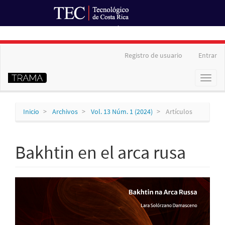
Ir al Portal de Revistas
Navegación
Registro de usuario
Entrar
principal
Contenido
Toggl
principal
naviga
Barra
lateral
Inicio
Archivos
Vol. 13 Núm. 1 (2024)
Artículos
Bakhtin en el arca rusa
Barra
lateral
del