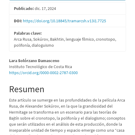
Publicado:
dic. 17, 2024
DOI:
https://doi.org/10.18845/tramarcsh.v13i1.7725
Palabras clave:
Arca Rusa, Sokúrov, Bakhtin, lenguaje fílmico, cronotopo,
polifonía, dialoguismo
Contenido
Lara Solórzano Damasceno
Instituto Tecnológico de Costa Rica
principal
https://orcid.org/0000-0002-2787-0300
del
Resumen
artículo
Este artículo se sumerge en las profundidades de la película Arca
Rusa, de Alexander Sokúrov, en la que la grandiosidad del
Hermitage se transforma en un escenario para las teorías de
Bajtín sobre el cronotopo, la polifonía y el dialogismo; conceptos
que serán utilizados en el análisis de esta producción, donde la
inseparable unidad de tiempo y espacio emerge como una “casa