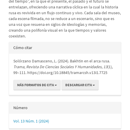
del tiempo”, en la que el presente, el pasado y el futuro se
entrelazan, ofreciendo una narrativa cíclica en la cual la historia
rusa es revivida en un flujo continuo y vivo. Cada sala del museo,
cada escena filmada, no se reduce a un escenario, sino que es
una voz que resuena en siglos de ideologías y memorias,
creando una polifonía visual en la que tiempos y valores
coexisten.
Detalles
Cómo citar
del
Solórzano Damasceno, L. (2024). Bakhtin en el arca rusa.
artículo
Trama, Revista De Ciencias Sociales Y Humanidades
,
13
(1),
99–111. https://doi.org/10.18845/tramarcsh.v13i1.7725
MÁS FORMATOS DE CITA
DESCARGAR CITA
Número
Vol. 13 Núm. 1 (2024)