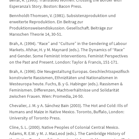
Behar, R. (1993). Translated Women. Crossing the Border with
Esperanza’s Story. Boston: Bacon Press.
Bennholdt-Thomsen, V. (1981). Subsistenzproduktion und
erweiterte Reproduktion. Ein Beitrag zur
Produktionsweisendiskussion. Gesellschaft. Beiträge zur
Marxschen Theorie 14, 30-51.
Brah, A. (1994). “Race” and “Culture” in the Gendering of Labour
Markets. Afshar, H. y M. Maynard (eds.). The Dynamics of “Race”
and Gender. Some Feminist Interventions. Feminist Perspectives
on the Past and Present. London: Taylor & Francis, 151-171.
Brah, A. (1996). Die Neugestaltung Europas. Geschlechtsspezifisch
konstruierte Rassismen, Ethnizitäten und Nationalismen in
Westeuropa heute. Fuchs, B. y G. Habinger (eds.). Rassismen &
Feminismen. Differenzen, Machtverhältnisse und Solidarität
zwischen Frauen. Wien: Promedia, 24-50.
Chevalier, J. M. y A. Sánchez Bain (2003). The Hot and Cold: Ills of
Humans and Maize in Native Mexico. Toronto, Buffalo, London:
University of Toronto Press.
Cline, S. L. (2000). Native Peoples of Colonial Central Mexico.
Adams, R. E.W. y M. J. MacLeod (eds.). The Cambridge History of