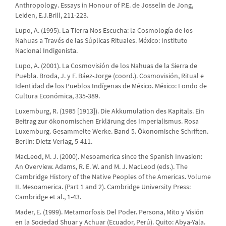
Anthropology. Essays in Honour of P.E. de Josselin de Jong,
Leiden, E.J.Brill, 211-223.
Lupo, A. (1995). La Tierra Nos Escucha: la Cosmología de los
Nahuas a Través de las Súplicas Rituales. México: Instituto
Nacional Indigenista.
Lupo, A. (2001). La Cosmovisión de los Nahuas de la Sierra de
Puebla. Broda, J. y F. Báez-Jorge (coord.). Cosmovisión, Ritual e
Identidad de los Pueblos Indígenas de México. México: Fondo de
Cultura Económica, 335-389.
Luxemburg, R. (1985 [1913]). Die Akkumulation des Kapitals. Ein
Beitrag zur ökonomischen Erklärung des Imperialismus. Rosa
Luxemburg. Gesammelte Werke. Band 5. Ökonomische Schriften.
Berlin: Dietz-Verlag, 5-411.
MacLeod, M. J. (2000). Mesoamerica since the Spanish Invasion:
An Overview. Adams, R. E. W. and M. J. MacLeod (eds.). The
Cambridge History of the Native Peoples of the Americas. Volume
II. Mesoamerica. (Part 1 and 2). Cambridge University Press:
Cambridge et al., 1-43.
Mader, E. (1999). Metamorfosis Del Poder. Persona, Mito y Visión
en la Sociedad Shuar y Achuar (Ecuador, Perú). Quito: Abya-Yala.