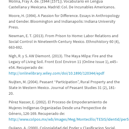
Molina, Fray A. de. (1944 [1571]). Vocabulario en Lengua
Castellana y Mexicana. Madrid: Col. De Incunables Americanos.
Moore, H. (1994). A Passion for Difference. Essays in Anthropology
and Gender. Bloomington and Indianapolis: Indiana University
Press.
Newman, E. T. (2013). From Prison to Home: Labor Relations and
Social Control in Nineteenth-Century Mexico. Ethnohistory 60 (4),
663-692.
Nigh, R. y S. AW Diemont. (2013). The Maya Milpa: Fire and the
Legacy of Living Soil. Front Ecol Environ 11 (Online Issue 1), e45–
e54. Recuperado de:
http://onlinelibrary.wiley.com/doi/10.1890/120344/epdf
Nuijten, M. (2004). Peasant “Participation”, Rural Property and the
State in Western Mexico. Journal of Peasant Studies 31 (2), 181-
20.
Pérez Nasser, E. (2002). El Proceso de Empoderamiento de
Mujeres Indígenas Organizadas Desde una Perspective de
Género, 126-169. Recuperado de:
http://www.colpos.mx/wb/images/Meg/Montecillo/TESIS/identid/per5
Quijano, A. (2000). Colonialidad del Poder y Clasificacion Social.