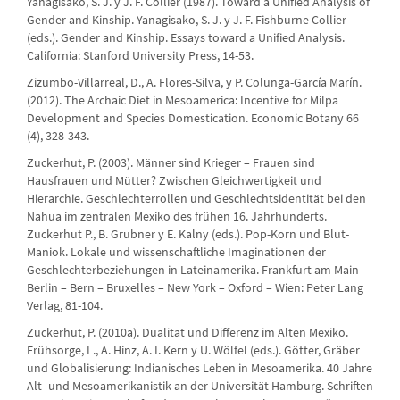
Yanagisako, S. J. y J. F. Collier (1987). Toward a Unified Analysis of
Gender and Kinship. Yanagisako, S. J. y J. F. Fishburne Collier
(eds.). Gender and Kinship. Essays toward a Unified Analysis.
California: Stanford University Press, 14-53.
Zizumbo-Villarreal, D., A. Flores-Silva, y P. Colunga-García Marín.
(2012). The Archaic Diet in Mesoamerica: Incentive for Milpa
Development and Species Domestication. Economic Botany 66
(4), 328-343.
Zuckerhut, P. (2003). Männer sind Krieger – Frauen sind
Hausfrauen und Mütter? Zwischen Gleichwertigkeit und
Hierarchie. Geschlechterrollen und Geschlechtsidentität bei den
Nahua im zentralen Mexiko des frühen 16. Jahrhunderts.
Zuckerhut P., B. Grubner y E. Kalny (eds.). Pop-Korn und Blut-
Maniok. Lokale und wissenschaftliche Imaginationen der
Geschlechterbeziehungen in Lateinamerika. Frankfurt am Main –
Berlin – Bern – Bruxelles – New York – Oxford – Wien: Peter Lang
Verlag, 81-104.
Zuckerhut, P. (2010a). Dualität und Differenz im Alten Mexiko.
Frühsorge, L., A. Hinz, A. I. Kern y U. Wölfel (eds.). Götter, Gräber
und Globalisierung: Indianisches Leben in Mesoamerika. 40 Jahre
Alt- und Mesoamerikanistik an der Universität Hamburg. Schriften