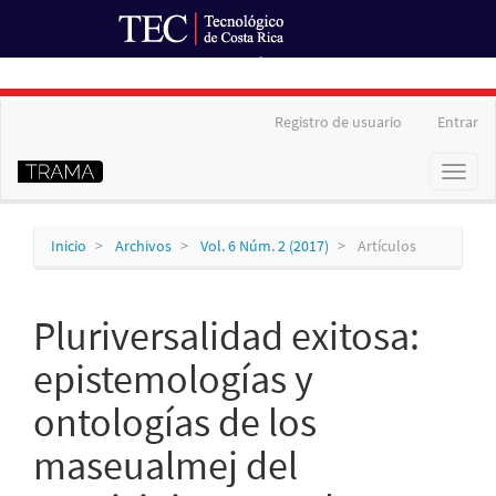
Ir al Portal de Revistas
Navegación
Registro de usuario
Entrar
principal
Contenido
Toggl
principal
naviga
Barra
lateral
Inicio
Archivos
Vol. 6 Núm. 2 (2017)
Artículos
Pluriversalidad exitosa:
epistemologías y
ontologías de los
maseualmej del