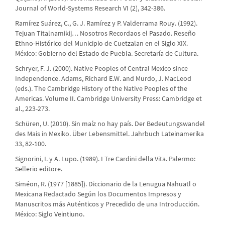
Journal of World-Systems Research VI (2), 342-386.
Ramírez Suárez, C., G. J. Ramírez y P. Valderrama Rouy. (1992).
Tejuan Titalnamikij… Nosotros Recordaos el Pasado. Reseño
Ethno-Histórico del Municipio de Cuetzalan en el Siglo XIX.
México: Gobierno del Estado de Puebla. Secretaría de Cultura.
Schryer, F. J. (2000). Native Peoples of Central Mexico since
Independence. Adams, Richard E.W. and Murdo, J. MacLeod
(eds.). The Cambridge History of the Native Peoples of the
Americas. Volume II. Cambridge University Press: Cambridge et
al., 223-273.
Schüren, U. (2010). Sin maíz no hay país. Der Bedeutungswandel
des Mais in Mexiko. Über Lebensmittel. Jahrbuch Lateinamerika
33, 82-100.
Signorini, I. y A. Lupo. (1989). I Tre Cardini della Vita. Palermo:
Sellerio editore.
Siméon, R. (1977 [1885]). Diccionario de la Lenugua Nahuatl o
Mexicana Redactado Según los Documentos Impresos y
Manuscritos más Auténticos y Precedido de una Introducción.
México: Siglo Veintiuno.