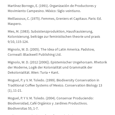
Martínez Borrego, E. (1991). Organización de Productores y
Movimiento Campesino. México: Siglo veintiuno.
Meillassoux, C. (1975). Femmes, Greniers et Capitaux. Paris: Ed.
Maspero.
Mies, M. (1983). Subsistenzproduktion, Hausfrauisierung,
Kolonisierung. beiträge zur feministischen theorie und praxis
9/10, 115-124.
Mignolo, W. D. (2005). The Idea of Latin America. Padstow,
Cornwall: Blackwell Publishing Ltd.
Mignolo, W. D. (2012 [2006]). Epistemischer Ungehorsam. Rhetorik
der Moderne, Logik der Kolonialität und Grammatik der
Dekolonialität. Wien: Turia + Kant.
Moguel, P. y V. M. Toledo. (1999). Biodiversity Conservation in
Traditional Coffee Systems of Mexico. Conservation Biology 13
(1), 11-21.
Moguel, P. Y V. M. Toledo. (2004). Conservar Produciendo:
Biodiversidad, Café Orgánico y Jardines Productivos.
Biodiversitas 55, 1-7.