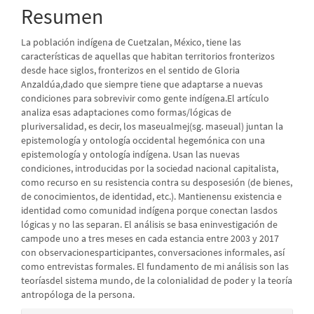
del
Resumen
artículo
La población indígena de Cuetzalan, México, tiene las
características de aquellas que habitan territorios fronterizos
desde hace siglos, fronterizos en el sentido de Gloria
Anzaldúa,dado que siempre tiene que adaptarse a nuevas
condiciones para sobrevivir como gente indígena.El artículo
analiza esas adaptaciones como formas/lógicas de
pluriversalidad, es decir, los maseualmej(sg. maseual) juntan la
epistemología y ontología occidental hegemónica con una
epistemología y ontología indígena. Usan las nuevas
condiciones, introducidas por la sociedad nacional capitalista,
como recurso en su resistencia contra su desposesión (de bienes,
de conocimientos, de identidad, etc.). Mantienensu existencia e
identidad como comunidad indígena porque conectan lasdos
lógicas y no las separan. El análisis se basa eninvestigación de
campode uno a tres meses en cada estancia entre 2003 y 2017
con observacionesparticipantes, conversaciones informales, así
como entrevistas formales. El fundamento de mi análisis son las
teoríasdel sistema mundo, de la colonialidad de poder y la teoría
antropóloga de la persona.