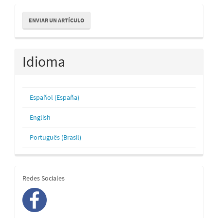
Enviar
ENVIAR UN ARTÍCULO
un
artículo
Idioma
Español (España)
English
Português (Brasil)
redes
Redes Sociales