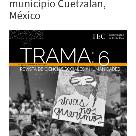
municipio Cuetzalan,
México
Barra
lateral
del
artículo