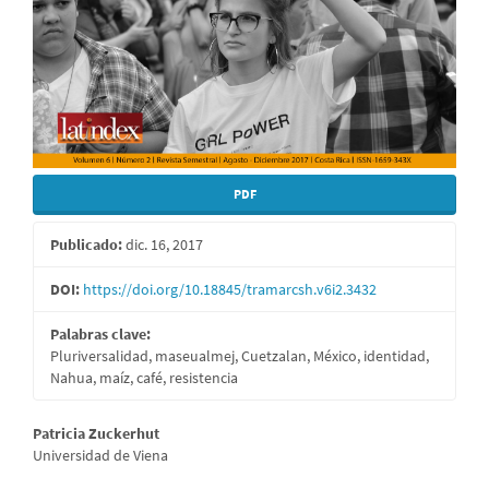
PDF
Publicado:
dic. 16, 2017
DOI:
https://doi.org/10.18845/tramarcsh.v6i2.3432
Palabras clave:
Pluriversalidad, maseualmej, Cuetzalan, México, identidad,
Nahua, maíz, café, resistencia
Contenido
Patricia Zuckerhut
Universidad de Viena
principal