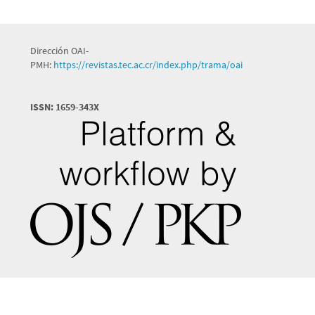
Dirección OAI-
PMH:
https://revistas.tec.ac.cr/index.php/trama/oai
ISSN: 1659-343X