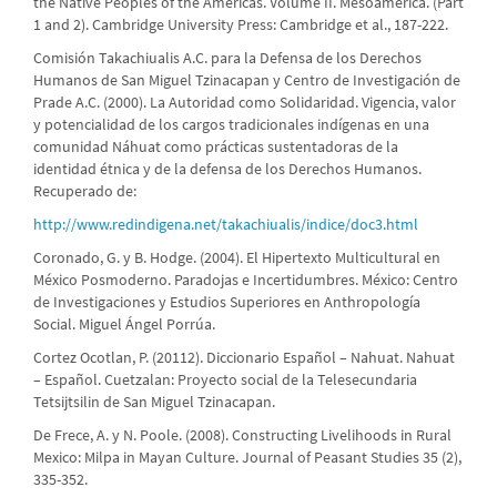
the Native Peoples of the Americas. Volume II. Mesoamerica. (Part
1 and 2). Cambridge University Press: Cambridge et al., 187-222.
Comisión Takachiualis A.C. para la Defensa de los Derechos
Humanos de San Miguel Tzinacapan y Centro de Investigación de
Prade A.C. (2000). La Autoridad como Solidaridad. Vigencia, valor
y potencialidad de los cargos tradicionales indígenas en una
comunidad Náhuat como prácticas sustentadoras de la
identidad étnica y de la defensa de los Derechos Humanos.
Recuperado de:
http://www.redindigena.net/takachiualis/indice/doc3.html
Coronado, G. y B. Hodge. (2004). El Hipertexto Multicultural en
México Posmoderno. Paradojas e Incertidumbres. México: Centro
de Investigaciones y Estudios Superiores en Anthropología
Social. Miguel Ángel Porrúa.
Cortez Ocotlan, P. (20112). Diccionario Español – Nahuat. Nahuat
– Español. Cuetzalan: Proyecto social de la Telesecundaria
Tetsijtsilin de San Miguel Tzinacapan.
De Frece, A. y N. Poole. (2008). Constructing Livelihoods in Rural
Mexico: Milpa in Mayan Culture. Journal of Peasant Studies 35 (2),
335-352.