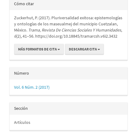
Detalles
Cómo citar
del
Zuckerhut, P. (2017). Pluriversalidad exitosa: epistemologías
artículo
y ontologías de los maseualmej del municipio Cuetzalan,
México.
Trama, Revista De Ciencias Sociales Y Humanidades
,
6
(2), 41–56. https://doi.org/10.18845/tramarcsh.v6i2.3432
MÁS FORMATOS DE CITA
DESCARGAR CITA
Número
Vol. 6 Núm. 2 (2017)
Sección
Artículos