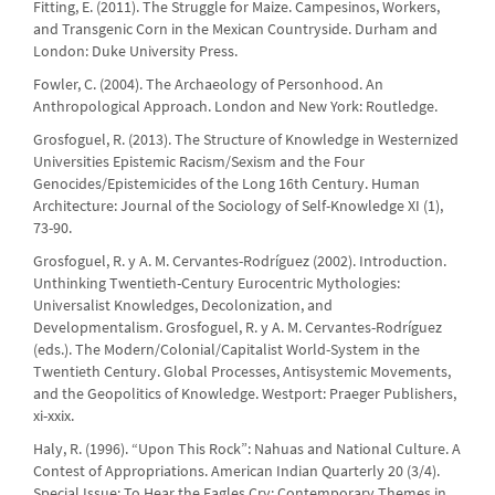
Fitting, E. (2011). The Struggle for Maize. Campesinos, Workers,
and Transgenic Corn in the Mexican Countryside. Durham and
London: Duke University Press.
Fowler, C. (2004). The Archaeology of Personhood. An
Anthropological Approach. London and New York: Routledge.
Grosfoguel, R. (2013). The Structure of Knowledge in Westernized
Universities Epistemic Racism/Sexism and the Four
Genocides/Epistemicides of the Long 16th Century. Human
Architecture: Journal of the Sociology of Self-Knowledge XI (1),
73-90.
Grosfoguel, R. y A. M. Cervantes-Rodríguez (2002). Introduction.
Unthinking Twentieth-Century Eurocentric Mythologies:
Universalist Knowledges, Decolonization, and
Developmentalism. Grosfoguel, R. y A. M. Cervantes-Rodríguez
(eds.). The Modern/Colonial/Capitalist World-System in the
Twentieth Century. Global Processes, Antisystemic Movements,
and the Geopolitics of Knowledge. Westport: Praeger Publishers,
xi-xxix.
Haly, R. (1996). “Upon This Rock”: Nahuas and National Culture. A
Contest of Appropriations. American Indian Quarterly 20 (3/4).
Special Issue: To Hear the Eagles Cry: Contemporary Themes in