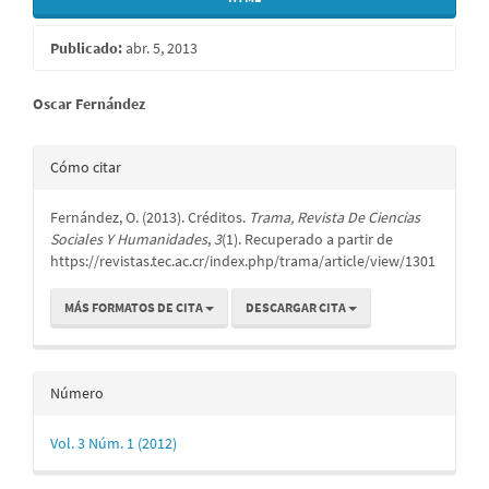
Publicado:
abr. 5, 2013
Contenido
Oscar Fernández
principal
Detalles
Cómo citar
del
del
artículo
Fernández, O. (2013). Créditos.
Trama, Revista De Ciencias
artículo
Sociales Y Humanidades
,
3
(1). Recuperado a partir de
https://revistas.tec.ac.cr/index.php/trama/article/view/1301
MÁS FORMATOS DE CITA
DESCARGAR CITA
Número
Vol. 3 Núm. 1 (2012)