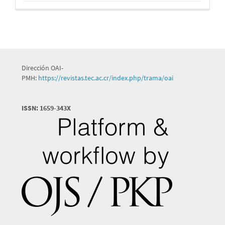
Dirección OAI-
PMH:
https://revistas.tec.ac.cr/index.php/trama/oai
ISSN: 1659-343X