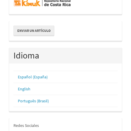
Enviar
ENVIAR UN ARTÍCULO
un
artículo
Idioma
Español (España)
English
Português (Brasil)
redes
Redes Sociales