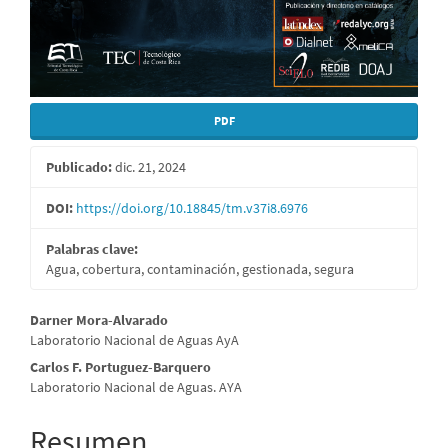
PDF
Publicado:
dic. 21, 2024
DOI:
https://doi.org/10.18845/tm.v37i8.6976
Palabras clave:
Agua, cobertura, contaminación, gestionada, segura
Contenido
Darner Mora-Alvarado
Laboratorio Nacional de Aguas AyA
principal
Carlos F. Portuguez-Barquero
del
Laboratorio Nacional de Aguas. AYA
artículo
Resumen