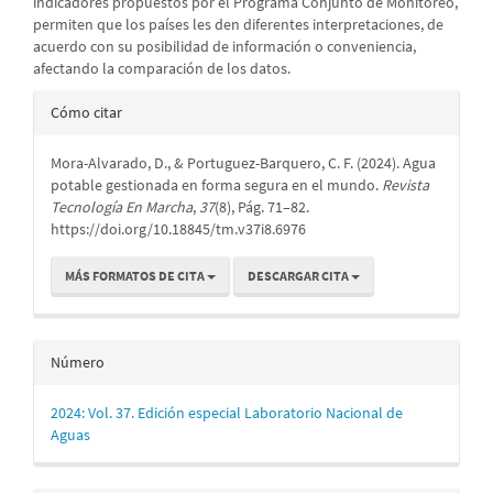
indicadores propuestos por el Programa Conjunto de Monitoreo,
permiten que los países les den diferentes interpretaciones, de
acuerdo con su posibilidad de información o conveniencia,
afectando la comparación de los datos.
Detalles
Cómo citar
del
Mora-Alvarado, D., & Portuguez-Barquero, C. F. (2024). Agua
artículo
potable gestionada en forma segura en el mundo.
Revista
Tecnología En Marcha
,
37
(8), Pág. 71–82.
https://doi.org/10.18845/tm.v37i8.6976
MÁS FORMATOS DE CITA
DESCARGAR CITA
Número
2024: Vol. 37. Edición especial Laboratorio Nacional de
Aguas