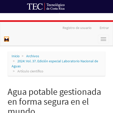
Ir al Portal de Revistas
Navegación
Registro de usuario
Entrar
principal
Contenido
Toggl
principal
naviga
Barra
lateral
Inicio
Archivos
2024: Vol. 37. Edición especial Laboratorio Nacional de
Aguas
Artículo científico
Agua potable gestionada
en forma segura en el
mundo