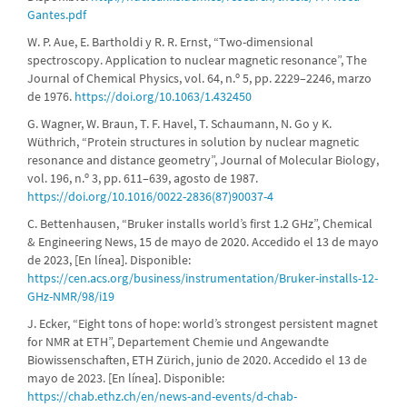
Gantes.pdf
W. P. Aue, E. Bartholdi y R. R. Ernst, “Two-dimensional
spectroscopy. Application to nuclear magnetic resonance”, The
Journal of Chemical Physics, vol. 64, n.º 5, pp. 2229–2246, marzo
de 1976.
https://doi.org/10.1063/1.432450
G. Wagner, W. Braun, T. F. Havel, T. Schaumann, N. Go y K.
Wüthrich, “Protein structures in solution by nuclear magnetic
resonance and distance geometry”, Journal of Molecular Biology,
vol. 196, n.º 3, pp. 611–639, agosto de 1987.
https://doi.org/10.1016/0022-2836(87)90037-4
C. Bettenhausen, “Bruker installs world’s first 1.2 GHz”, Chemical
& Engineering News, 15 de mayo de 2020. Accedido el 13 de mayo
de 2023, [En línea]. Disponible:
https://cen.acs.org/business/instrumentation/Bruker-installs-12-
GHz-NMR/98/i19
J. Ecker, “Eight tons of hope: world’s strongest persistent magnet
for NMR at ETH”, Departement Chemie und Angewandte
Biowissenschaften, ETH Zürich, junio de 2020. Accedido el 13 de
mayo de 2023. [En línea]. Disponible:
https://chab.ethz.ch/en/news-and-events/d-chab-