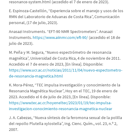
resonance-system.html (accedido el 7 de enero de 2023).
E. Espinoza-Castellón, “Experiencia sobre el manejo y usos de los
RMN del Laboratorio de Aduanas de Costa Rica”, Comunicación
personal, (17 de julio, 2023).
Anasazi Instruments. “EFT-90 NMR Spectrometers”. Anasazi
Instruments.
https://www.aiinmr.com/eft-90/
(accedido el 18 de
julio de 2023).
M. Peña y M. Segura, “Nuevo espectrómetro de resonancia
magnética”, Universidad de Costa Rica, 4 de noviembre de 2011.
Accedido el 7 de enero de 2023, [En línea]. Disponible:
https://www.ucr.ac.cr/noticias/2011/11/04/nuevo-espectometro-
de-resonancia-magnetica.html
K. Mora-Pérez, “TEC impulsa investigación y conocimiento de la
Resonancia Magnética Nuclear”, Hoy en el TEC, 19 de enero de
2023. Accedido el 6 de julio de 2023, [En línea]. Disponible:
https://www.tec.ac.cr/hoyeneltec/2023/01/19/tec-impulsa-
investigacion-conocimiento-resonancia-magnetica-nuclear
J. A. Cabezas, “Nueva síntesis de la feromona sexual de la polilla
del repollo Plutella xylostella”, Ing. Cienc. Quím., vol. 23, n.º 2,
2007.