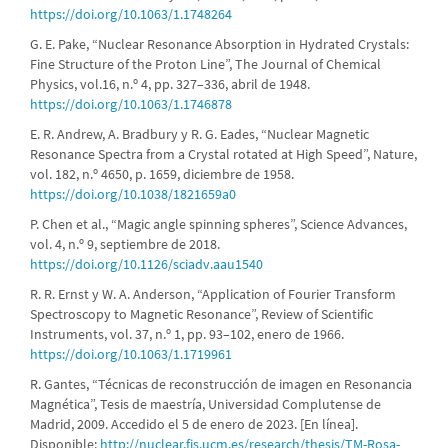
https://doi.org/10.1063/1.1748264
G. E. Pake, “Nuclear Resonance Absorption in Hydrated Crystals:
Fine Structure of the Proton Line”, The Journal of Chemical
Physics, vol.16, n.º 4, pp. 327–336, abril de 1948.
https://doi.org/10.1063/1.1746878
E. R. Andrew, A. Bradbury y R. G. Eades, “Nuclear Magnetic
Resonance Spectra from a Crystal rotated at High Speed”, Nature,
vol. 182, n.º 4650, p. 1659, diciembre de 1958.
https://doi.org/10.1038/1821659a0
P. Chen et al., “Magic angle spinning spheres”, Science Advances,
vol. 4, n.º 9, septiembre de 2018.
https://doi.org/10.1126/sciadv.aau1540
R. R. Ernst y W. A. Anderson, “Application of Fourier Transform
Spectroscopy to Magnetic Resonance”, Review of Scientific
Instruments, vol. 37, n.º 1, pp. 93–102, enero de 1966.
https://doi.org/10.1063/1.1719961
R. Gantes, “Técnicas de reconstrucción de imagen en Resonancia
Magnética”, Tesis de maestría, Universidad Complutense de
Madrid, 2009. Accedido el 5 de enero de 2023. [En línea].
Disponible:
http://nuclear.fis.ucm.es/research/thesis/TM-Rosa-