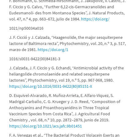
F. Bohlmann, G. Schmeda-Hirschmann, J. Jakupovic, V. Castro, J.
F. Ciccio y G. Calvo, “Further 6,12-cis-Germacranolides and
Eudesmanoli- des from Montanoa Species”, J. Natural Products,
vol. 47, n.º 4, pp. 663–672, julio de 1984.
https://doi.org/
1021/np50034a016
J. F. Cicció y J. Calzada, “Haagenolide, the major sesquiterpene
lactone of Baltimora recta”, Phytochemistry, vol. 20, n.º 3, p. 517,
marzo de 1981.
https://doi.org/1
1016/s0031-9422(00)84181-3
J. Calzada, J. F. Ciccio y G. Echandi, “Antimicrobial activity of the
heliangolide chromolaenide and related sesquiterpene
lactones”, Phytochemistry, vol 19, n.º 5, pp. 967-968, 1980.
https://doi.org/10.1016/0031-9422(80)85151-X
D. Esquivel-Alvarado, R. Muñoz-Arrieta, E. Alfaro-Viquez, S.
Madrigal-Carballo, C. G. Krueger y J. D. Reed, “Composition of
Anthocyanins and Proanthocyanidins in Three Tropical
Vaccinium Species from Costa Rica”, J. Agricultural Food
Chemistry , vol. 68, n.º 10, pp. 2872–2879, junio de 2019.
https://doi.org/10.1021/acs.jafc.9b01451
F. A. Venegas et al., “The Bacterial Product Violacein Exerts an