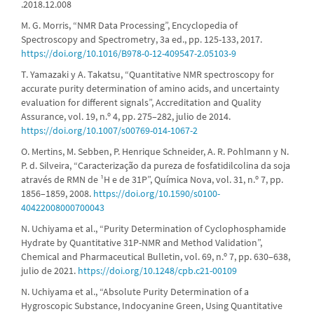
.2018.12.008
M. G. Morris, “NMR Data Processing”, Encyclopedia of
Spectroscopy and Spectrometry, 3a ed., pp. 125-133, 2017.
https://doi.org/10.1016/B978-0-12-409547-2.05103-9
T. Yamazaki y A. Takatsu, “Quantitative NMR spectroscopy for
accurate purity determination of amino acids, and uncertainty
evaluation for different signals”, Accreditation and Quality
Assurance, vol. 19, n.º 4, pp. 275–282, julio de 2014.
https://doi.org/10.1007/s00769-014-1067-2
O. Mertins, M. Sebben, P. Henrique Schneider, A. R. Pohlmann y N.
P. d. Silveira, “Caracterização da pureza de fosfatidilcolina da soja
através de RMN de ¹H e de 31P”, Química Nova, vol. 31, n.º 7, pp.
1856–1859, 2008.
https://doi.org/10.1590/s0100-
40422008000700043
N. Uchiyama et al., “Purity Determination of Cyclophosphamide
Hydrate by Quantitative 31P-NMR and Method Validation”,
Chemical and Pharmaceutical Bulletin, vol. 69, n.º 7, pp. 630–638,
julio de 2021.
https://doi.org/10.1248/cpb.c21-00109
N. Uchiyama et al., “Absolute Purity Determination of a
Hygroscopic Substance, Indocyanine Green, Using Quantitative