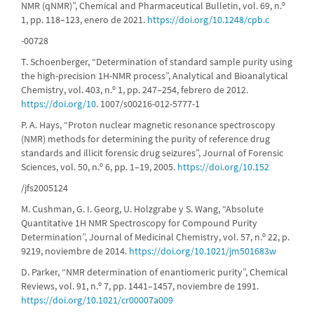
NMR (qNMR)”, Chemical and Pharmaceutical Bulletin, vol. 69, n.º
1, pp. 118–123, enero de 2021.
https://doi.org/10.1248/cpb.c
-00728
T. Schoenberger, “Determination of standard sample purity using
the high-precision 1H-NMR process”, Analytical and Bioanalytical
Chemistry, vol. 403, n.º 1, pp. 247–254, febrero de 2012.
https://doi.org/10
. 1007/s00216-012-5777-1
P. A. Hays, “Proton nuclear magnetic resonance spectroscopy
(NMR) methods for determining the purity of reference drug
standards and illicit forensic drug seizures”, Journal of Forensic
Sciences, vol. 50, n.º 6, pp. 1–19, 2005.
https://doi.org/10.152
/jfs2005124
M. Cushman, G. I. Georg, U. Holzgrabe y S. Wang, “Absolute
Quantitative 1H NMR Spectroscopy for Compound Purity
Determination”, Journal of Medicinal Chemistry, vol. 57, n.º 22, p.
9219, noviembre de 2014.
https://doi.org/10.1021/jm501683w
D. Parker, “NMR determination of enantiomeric purity”, Chemical
Reviews, vol. 91, n.º 7, pp. 1441–1457, noviembre de 1991.
https://doi.org/10.1021/cr00007a009