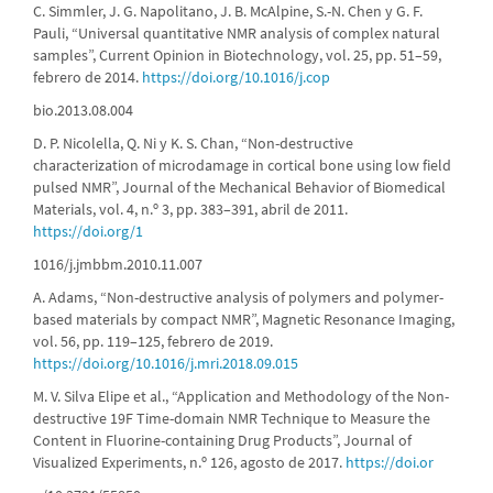
C. Simmler, J. G. Napolitano, J. B. McAlpine, S.-N. Chen y G. F.
Pauli, “Universal quantitative NMR analysis of complex natural
samples”, Current Opinion in Biotechnology, vol. 25, pp. 51–59,
febrero de 2014.
https://doi.org/10.1016/j.cop
bio.2013.08.004
D. P. Nicolella, Q. Ni y K. S. Chan, “Non-destructive
characterization of microdamage in cortical bone using low field
pulsed NMR”, Journal of the Mechanical Behavior of Biomedical
Materials, vol. 4, n.º 3, pp. 383–391, abril de 2011.
https://doi.org/1
1016/j.jmbbm.2010.11.007
A. Adams, “Non-destructive analysis of polymers and polymer-
based materials by compact NMR”, Magnetic Resonance Imaging,
vol. 56, pp. 119–125, febrero de 2019.
https://doi.org/10.1016/j.mri.2018.09.015
M. V. Silva Elipe et al., “Application and Methodology of the Non-
destructive 19F Time-domain NMR Technique to Measure the
Content in Fluorine-containing Drug Products”, Journal of
Visualized Experiments, n.º 126, agosto de 2017.
https://doi.or