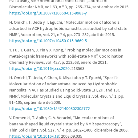
PGLa using NMR orientational constraints”, Journal of
Biomolecular NMR, vol. 63, n.º 3, pp. 265–274, septiembre de 2015
https://doi.org/10.1007/s10858-015-9983-y
H. Omichi, T. Ueda y T. Eguchi, “Molecular motion of alcohols
adsorbed in ACF hydrophobic nanoslits as studied by solid-state
NMR”, Adsorption, vol. 21, n.º 4, pp. 273–282, abril de 2015.
https://doi.org/10.1007/s10450-015-9669-5
Y. Fu, H. Guan, J. Yin y X. Kong, “Probing molecular motions in
metal-organic frameworks with solid-state NMR”, Coordination
Chemistry Reviews, vol. 427, p. 213563, enero de 2021.
https://doi.org/10.1016/j.ccr.2020
. 213563
H. Omichi, T. Ueda, Y. Chen, K. Miyakubo y T. Eguchi, “Specific
Molecular Motion of Adamantane Induced by Hydrophobic
Nanoslits in ACF as Studied Using Solid-State 1H, 2H, and 13C
NMR”, Molecular Crystals and Liquid Crystals, vol. 490, n.º 1, pp.
91–105, septiembre de 2008.
https://doi.org/10.1080/15421400802305772
V. Domenici, T. Apih y C. A. Veracini, “Molecular motions of
banana-shaped liquid crystals studied by NMR spectroscopy”,
Thin Solid Films, vol. 517, n.º 4, pp. 1402–1406, diciembre de 2008.
https://doi.org/10.1016/j.tsf
. 2008.09.035