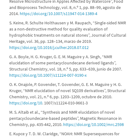
Resolve Microstructure in Apples Affected by Watercore”, Food
and Bioprocess Technology, vol. 8, n.º 1, pp. 88–99, agosto de
2014.
https://doi.org/10.1007/s11947-014-1389-4
S. Keine, R. Schulte Holthausen y M. Raupach, “Single-sided NMR
as a non-destructive method for quality evaluation of
hydrophobic treatments on natural stones”, Journal of Cultural
Heritage, vol. 36, pp. 128–134, marzo de 2019.
https://doi.org/10.1016/j.culher.2018.07.012
G. A. Boyle, H. G. Kruger, G. E. M. Maguire y A. Singh, “NMR
elucidation of some pentacycloundecane derived ligands”,
Structural Chemistry, vol. 18, n.º 5, pp. 633–639, junio de 2007.
https://doi.org/10.1007/s11224-007-9190-x
O. K. Onajole, P. Govender, T. Govender, G. E. M. Maguire y H. G.
Kruger, “NMR elucidation of novel SQ109 derivatives”, Structural
Chemistry, vol. 21, n.º 6, pp. 1203–1209, octubre de 2010.
https://doi.org/10
. 1007/s11224-010-9661-3
M. S. Altaib et al., “Synthesis and NMR elucidation of novel
pentacycloundecane-based peptides”, Magnetic Resonance in
Chemistry, pp. 435-442, 2010.
https://doi.org/10.1002/mrc.2598
E. Kupce y T. D. W. Claridge, “NOAH: NMR Supersequences for