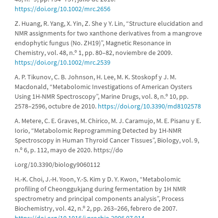
https://doi.org/10.1002/mrc.2656
Z. Huang, R. Yang, X. Yin, Z. She y Y. Lin, “Structure elucidation and
NMR assignments for two xanthone derivatives from a mangrove
endophytic fungus (No. ZH19)”, Magnetic Resonance in
Chemistry, vol. 48, n.º 1, pp. 80–82, noviembre de 2009.
https://doi.org/10.1002/mrc.2539
A. P. Tikunov, C. B. Johnson, H. Lee, M. K. Stoskopf y J. M.
Macdonald, “Metabolomic Investigations of American Oysters
Using 1H-NMR Spectroscopy”, Marine Drugs, vol. 8, n.º 10, pp.
2578–2596, octubre de 2010.
https://doi.org/10.3390/md8102578
A. Metere, C. E. Graves, M. Chirico, M. J. Caramujo, M. E. Pisanu y E.
Iorio, “Metabolomic Reprogramming Detected by 1H-NMR
Spectroscopy in Human Thyroid Cancer Tissues”, Biology, vol. 9,
n.º 6, p. 112, mayo de 2020. https://do
i.org/10.3390/biology9060112
H.-K. Choi, J.-H. Yoon, Y.-S. Kim y D. Y. Kwon, “Metabolomic
profiling of Cheonggukjang during fermentation by 1H NMR
spectrometry and principal components analysis”, Process
Biochemistry, vol. 42, n.º 2, pp. 263–266, febrero de 2007.