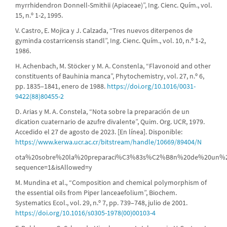
myrrhidendron Donnell-Smithii (Apiaceae)”, Ing. Cienc. Quím., vol.
15, n.º 1-2, 1995.
V. Castro, E. Mojica y J. Calzada, “Tres nuevos diterpenos de
gyminda costarricensis standl”, Ing. Cienc. Quím., vol. 10, n.º 1-2,
1986.
H. Achenbach, M. Stöcker y M. A. Constenla, “Flavonoid and other
constituents of Bauhinia manca”, Phytochemistry, vol. 27, n.º 6,
pp. 1835–1841, enero de 1988.
https://doi.org/10.1016/0031-
9422(88)80455-2
D. Arias y M. A. Constela, “Nota sobre la preparación de un
dication cuaternario de azufre divalente”, Quim. Org. UCR, 1979.
Accedido el 27 de agosto de 2023. [En línea]. Disponible:
https://www.kerwa.ucr.ac.cr/bitstream/handle/10669/89404/N
ota%20sobre%20la%20preparaci%C3%83s%C2%B8n%20de%20un%2
sequence=1&isAllowed=y
M. Mundina et al., “Composition and chemical polymorphism of
the essential oils from Piper lanceaefolium”, Biochem.
Systematics Ecol., vol. 29, n.º 7, pp. 739–748, julio de 2001.
https://doi.org/10.1016/s0305-1978(00)00103-4