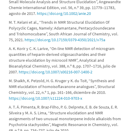
Small Molecule Analysis and Structure Elucidation”, Angewandte
Chemie International Edition, vol. 56, n.º 39, pp. 11779–11783,
agosto de 2017.
https://doi.org/10.1002/anie.20
M. T. Kelani et al., “Trends in NMR Structural Elucidation Of
Polycyclic Cages, Namely: Adamantane, Pentacycloundecane
and Trishomocubane”, South African Journal of Chemistry, vol.
75, 2021.
https://doi.org/10.17159/0379-4350/2021/v75a
A. K. Korir y C. K. Larive, “On-line NMR detection of microgram
quantities of heparin-derived oligosaccharides and their
structure elucidation by microcoil NMR”, Analytical and
Bioanalytical Chemistry, vol. 388, n.º 8, pp. 1707–1716, julio de
2007.
https://doi.org/10.1007/s00216-007-1400-2
M. Shaikh, K. Petzold, H. G. Kruger y K. du Toit, “Synthesis and
NMR elucidation of homoisoflavanone analogues”, Structural
Chemistry, vol. 22, n.º 1, pp. 161–166, diciembre de 2010.
https://doi.org/10.1007/s11224-010-9703-x
A. T. Á. Pimenta, R. Braz-Filho, P. G. Delprete, E. B. de Souza, E. R.
Silveira y M. A. S. Lima, “Structure elucidation and NMR
assignments of two unusual monoterpene indole alkaloids from
Psychotria stachyoides”, Magnetic Resonance in Chemistry, vol.
48, n.º 9, pp. 734–737, julio de 2010.