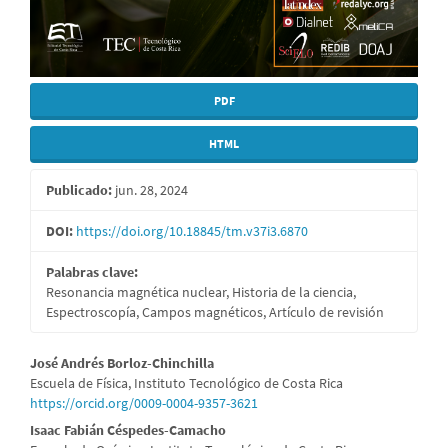
PDF
HTML
Publicado:
jun. 28, 2024
DOI:
https://doi.org/10.18845/tm.v37i3.6870
Palabras clave:
Resonancia magnética nuclear, Historia de la ciencia,
Espectroscopía, Campos magnéticos, Artículo de revisión
Contenido
José Andrés Borloz-Chinchilla
Escuela de Física, Instituto Tecnológico de Costa Rica
principal
https://orcid.org/0009-0004-9357-3621
del
Isaac Fabián Céspedes-Camacho