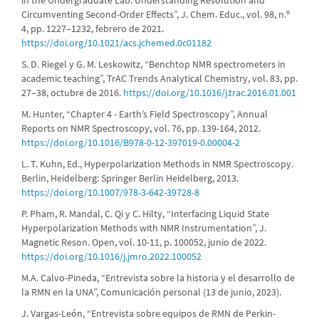
in the Undergraduate Lab: Understanding Resolution and
Circumventing Second-Order Effects”, J. Chem. Educ., vol. 98, n.º
4, pp. 1227–1232, febrero de 2021.
https://doi.org/10.1021/acs.jchemed.0c01182
S. D. Riegel y G. M. Leskowitz, “Benchtop NMR spectrometers in
academic teaching”, TrAC Trends Analytical Chemistry, vol. 83, pp.
27–38, octubre de 2016.
https://doi.org/10.1016/j.trac.2016.01.001
M. Hunter, “Chapter 4 - Earth’s Field Spectroscopy”, Annual
Reports on NMR Spectroscopy, vol. 76, pp. 139-164, 2012.
https://doi.org/10.1016/B978-0-12-397019-0.00004-2
L. T. Kuhn, Ed., Hyperpolarization Methods in NMR Spectroscopy.
Berlin, Heidelberg: Springer Berlin Heidelberg, 2013.
https://doi.org/10.1007/978-3-642-39728-8
P. Pham, R. Mandal, C. Qi y C. Hilty, “Interfacing Liquid State
Hyperpolarization Methods with NMR Instrumentation”, J.
Magnetic Reson. Open, vol. 10-11, p. 100052, junio de 2022.
https://doi.org/10.1016/j.jmro.2022.100052
M.A. Calvo-Pineda, “Entrevista sobre la historia y el desarrollo de
la RMN en la UNA”, Comunicación personal (13 de junio, 2023).
J. Vargas-León, “Entrevista sobre equipos de RMN de Perkin-