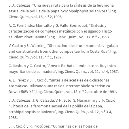
J. A. Cabezas, “Una nueva ruta para la síntesis de la feromona
sexual de la polilla de la papa, Scrobipalpopsis solanivora”, Ing.
Cienc. Quím., vol. 18, n.º 2, 1998.
A. C. Fernández-Montalto y G. Valle-Bourrouet, “Síntesis y
caracterización de complejos metálicos con el ligando Tris(2-
salicilamidoetil)amina”, Ing. Cienc. Quím., vol. 17, n.º 2, 1997.
V. Castro y U. Warning, “Steiractinolides from zexmenia virgulata
and constitutents from other compositae from Costa Rica”, Ing.
Cienc. Quím., vol. 11, n.º 1, 1987.
C. Hasbun y O. Castro, “Amyris Barbata Lundell: constituyentes
mayoritarios de su madera”, Ing. Cienc. Quím., vol. 11, n.º 4, 1987.
A. L. Pérez y J. F. Cicció, “Síntesis de acetales de α-dicetonas
aromáticas utilizando una resida intercambiadora catiónica
Dowex 50W-X2”, Ing. Cienc. Quím., vol. 13, n.º 2, octubre de 1991.
J. A. Cabezas, J. G. Calzada, V. H. Soto, S. Musmanni y J. F. Cicció,
“Síntesis de la feromona sexual de la polilla de la papa,
scrobipalpopsis solanivora”, Ing. Cienc. Quím., vol. 12, n.º 3-4,
1988.
J. F. Cicció y R. Procúpez, “Cumarinas de las hojas de