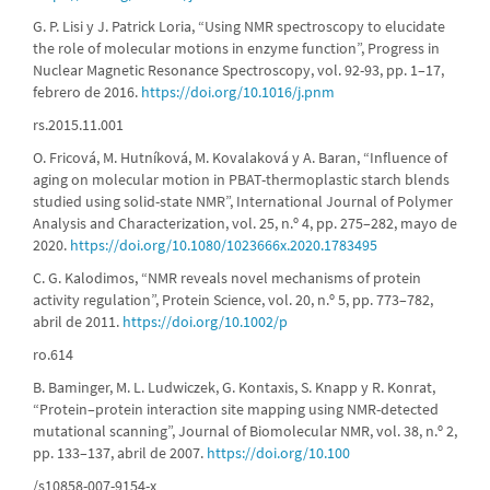
G. P. Lisi y J. Patrick Loria, “Using NMR spectroscopy to elucidate
the role of molecular motions in enzyme function”, Progress in
Nuclear Magnetic Resonance Spectroscopy, vol. 92-93, pp. 1–17,
febrero de 2016.
https://doi.org/10.1016/j.pnm
rs.2015.11.001
O. Fricová, M. Hutníková, M. Kovalaková y A. Baran, “Influence of
aging on molecular motion in PBAT-thermoplastic starch blends
studied using solid-state NMR”, International Journal of Polymer
Analysis and Characterization, vol. 25, n.º 4, pp. 275–282, mayo de
2020.
https://doi.org/10.1080/1023666x.2020.1783495
C. G. Kalodimos, “NMR reveals novel mechanisms of protein
activity regulation”, Protein Science, vol. 20, n.º 5, pp. 773–782,
abril de 2011.
https://doi.org/10.1002/p
ro.614
B. Baminger, M. L. Ludwiczek, G. Kontaxis, S. Knapp y R. Konrat,
“Protein–protein interaction site mapping using NMR-detected
mutational scanning”, Journal of Biomolecular NMR, vol. 38, n.º 2,
pp. 133–137, abril de 2007.
https://doi.org/10.100
/s10858-007-9154-x