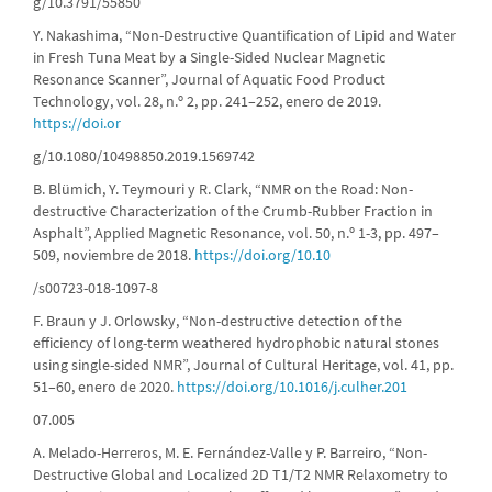
g/10.3791/55850
Y. Nakashima, “Non-Destructive Quantification of Lipid and Water
in Fresh Tuna Meat by a Single-Sided Nuclear Magnetic
Resonance Scanner”, Journal of Aquatic Food Product
Technology, vol. 28, n.º 2, pp. 241–252, enero de 2019.
https://doi.or
g/10.1080/10498850.2019.1569742
B. Blümich, Y. Teymouri y R. Clark, “NMR on the Road: Non-
destructive Characterization of the Crumb-Rubber Fraction in
Asphalt”, Applied Magnetic Resonance, vol. 50, n.º 1-3, pp. 497–
509, noviembre de 2018.
https://doi.org/10.10
/s00723-018-1097-8
F. Braun y J. Orlowsky, “Non-destructive detection of the
efficiency of long-term weathered hydrophobic natural stones
using single-sided NMR”, Journal of Cultural Heritage, vol. 41, pp.
51–60, enero de 2020.
https://doi.org/10.1016/j.culher.201
07.005
A. Melado-Herreros, M. E. Fernández-Valle y P. Barreiro, “Non-
Destructive Global and Localized 2D T1/T2 NMR Relaxometry to