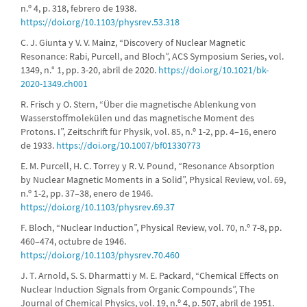
n.º 4, p. 318, febrero de 1938.
https://doi.org/10.1103/physrev.53.318
C. J. Giunta y V. V. Mainz, “Discovery of Nuclear Magnetic
Resonance: Rabi, Purcell, and Bloch”, ACS Symposium Series, vol.
1349, n.° 1, pp. 3-20, abril de 2020.
https://doi.org/10.1021/bk-
2020-1349.ch001
R. Frisch y O. Stern, “Über die magnetische Ablenkung von
Wasserstoffmolekülen und das magnetische Moment des
Protons. I”, Zeitschrift für Physik, vol. 85, n.º 1-2, pp. 4–16, enero
de 1933.
https://doi.org/10.1007/bf01330773
E. M. Purcell, H. C. Torrey y R. V. Pound, “Resonance Absorption
by Nuclear Magnetic Moments in a Solid”, Physical Review, vol. 69,
n.º 1-2, pp. 37–38, enero de 1946.
https://doi.org/10.1103/physrev.69.37
F. Bloch, “Nuclear Induction”, Physical Review, vol. 70, n.º 7-8, pp.
460–474, octubre de 1946.
https://doi.org/10.1103/physrev.70.460
J. T. Arnold, S. S. Dharmatti y M. E. Packard, “Chemical Effects on
Nuclear Induction Signals from Organic Compounds”, The
Journal of Chemical Physics, vol. 19, n.º 4, p. 507, abril de 1951.