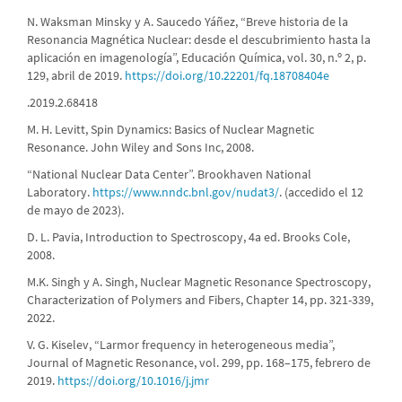
N. Waksman Minsky y A. Saucedo Yáñez, “Breve historia de la
Resonancia Magnética Nuclear: desde el descubrimiento hasta la
aplicación en imagenología”, Educación Química, vol. 30, n.º 2, p.
129, abril de 2019.
https://doi.org/10.22201/fq.18708404e
.2019.2.68418
M. H. Levitt, Spin Dynamics: Basics of Nuclear Magnetic
Resonance. John Wiley and Sons Inc, 2008.
“National Nuclear Data Center”. Brookhaven National
Laboratory.
https://www.nndc.bnl.gov/nudat3/
. (accedido el 12
de mayo de 2023).
D. L. Pavia, Introduction to Spectroscopy, 4a ed. Brooks Cole,
2008.
M.K. Singh y A. Singh, Nuclear Magnetic Resonance Spectroscopy,
Characterization of Polymers and Fibers, Chapter 14, pp. 321-339,
2022.
V. G. Kiselev, “Larmor frequency in heterogeneous media”,
Journal of Magnetic Resonance, vol. 299, pp. 168–175, febrero de
2019.
https://doi.org/10.1016/j.jmr