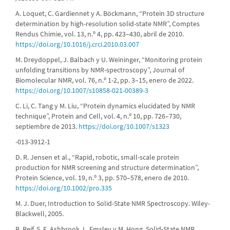
A. Loquet, C. Gardiennet y A. Böckmann, “Protein 3D structure
determination by high-resolution solid-state NMR”, Comptes
Rendus Chimie, vol. 13, n.º 4, pp. 423–430, abril de 2010.
https://doi.org/10.1016/j.crci.2010.03.007
M. Dreydoppel, J. Balbach y U. Weininger, “Monitoring protein
unfolding transitions by NMR-spectroscopy”, Journal of
Biomolecular NMR, vol. 76, n.º 1-2, pp. 3–15, enero de 2022.
https://doi.org/10.1007/s10858-021-00389-3
C. Li, C. Tang y M. Liu, “Protein dynamics elucidated by NMR
technique”, Protein and Cell, vol. 4, n.º 10, pp. 726–730,
septiembre de 2013.
https://doi.org/10.1007/s1323
-013-3912-1
D. R. Jensen et al., “Rapid, robotic, small-scale protein
production for NMR screening and structure determination”,
Protein Science, vol. 19, n.º 3, pp. 570–578, enero de 2010.
https://doi.org/10.1002/pro.335
M. J. Duer, Introduction to Solid-State NMR Spectroscopy. Wiley-
Blackwell, 2005.
B. Reif, S. E. Ashbrook, L. Emsley y M. Hong, Solid-State NMR