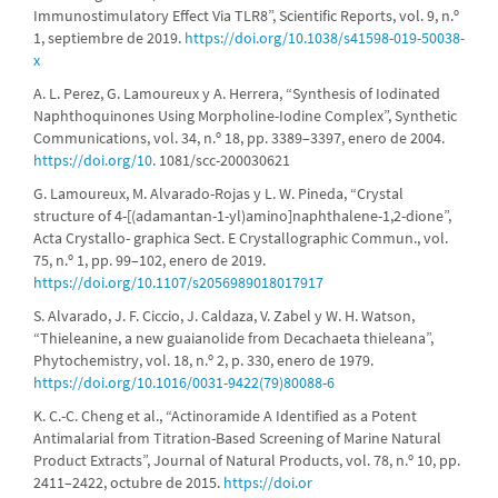
Immunostimulatory Effect Via TLR8”, Scientific Reports, vol. 9, n.º
1, septiembre de 2019.
https://doi.org/10.1038/s41598-019-50038-
x
A. L. Perez, G. Lamoureux y A. Herrera, “Synthesis of Iodinated
Naphthoquinones Using Morpholine-Iodine Complex”, Synthetic
Communications, vol. 34, n.º 18, pp. 3389–3397, enero de 2004.
https://doi.org/10
. 1081/scc-200030621
G. Lamoureux, M. Alvarado-Rojas y L. W. Pineda, “Crystal
structure of 4-[(adamantan-1-yl)amino]naphthalene-1,2-dione”,
Acta Crystallo- graphica Sect. E Crystallographic Commun., vol.
75, n.º 1, pp. 99–102, enero de 2019.
https://doi.org/10.1107/s2056989018017917
S. Alvarado, J. F. Ciccio, J. Caldaza, V. Zabel y W. H. Watson,
“Thieleanine, a new guaianolide from Decachaeta thieleana”,
Phytochemistry, vol. 18, n.º 2, p. 330, enero de 1979.
https://doi.org/10.1016/0031-9422(79)80088-6
K. C.-C. Cheng et al., “Actinoramide A Identified as a Potent
Antimalarial from Titration-Based Screening of Marine Natural
Product Extracts”, Journal of Natural Products, vol. 78, n.º 10, pp.
2411–2422, octubre de 2015.
https://doi.or