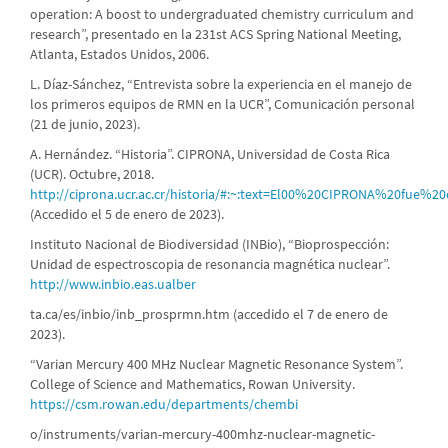
operation: A boost to undergraduated chemistry curriculum and
research”, presentado en la 231st ACS Spring National Meeting,
Atlanta, Estados Unidos, 2006.
L. Díaz-Sánchez, “Entrevista sobre la experiencia en el manejo de
los primeros equipos de RMN en la UCR”, Comunicación personal
(21 de junio, 2023).
A. Hernández. “Historia”. CIPRONA, Universidad de Costa Rica
(UCR). Octubre, 2018.
http://ciprona.ucr.ac.cr/historia/#:~:text=El00%20CIPRONA%20
(Accedido el 5 de enero de 2023).
Instituto Nacional de Biodiversidad (INBio), “Bioprospección:
Unidad de espectroscopia de resonancia magnética nuclear”.
http://www.inbio.eas.ualber
ta.ca/es/inbio/inb_prosprmn.htm (accedido el 7 de enero de
2023).
“Varian Mercury 400 MHz Nuclear Magnetic Resonance System”.
College of Science and Mathematics, Rowan University.
https://csm.rowan.edu/departments/chembi
o/instruments/varian-mercury-400mhz-nuclear-magnetic-