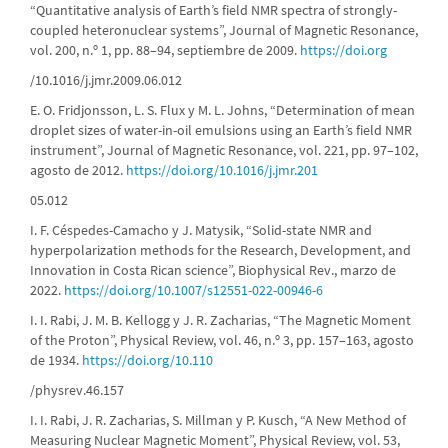
“Quantitative analysis of Earth’s field NMR spectra of strongly-
coupled heteronuclear systems”, Journal of Magnetic Resonance,
vol. 200, n.º 1, pp. 88–94, septiembre de 2009.
https://doi.org
/10.1016/j.jmr.2009.06.012
E. O. Fridjonsson, L. S. Flux y M. L. Johns, “Determination of mean
droplet sizes of water-in-oil emulsions using an Earth’s field NMR
instrument”, Journal of Magnetic Resonance, vol. 221, pp. 97–102,
agosto de 2012.
https://doi.org/10.1016/j.jmr.201
05.012
I. F. Céspedes-Camacho y J. Matysik, “Solid-state NMR and
hyperpolarization methods for the Research, Development, and
Innovation in Costa Rican science”, Biophysical Rev., marzo de
2022.
https://doi.org/10.1007/s12551-022-00946-6
I. I. Rabi, J. M. B. Kellogg y J. R. Zacharias, “The Magnetic Moment
of the Proton”, Physical Review, vol. 46, n.º 3, pp. 157–163, agosto
de 1934.
https://doi.org/10.110
/physrev.46.157
I. I. Rabi, J. R. Zacharias, S. Millman y P. Kusch, “A New Method of
Measuring Nuclear Magnetic Moment”, Physical Review, vol. 53,