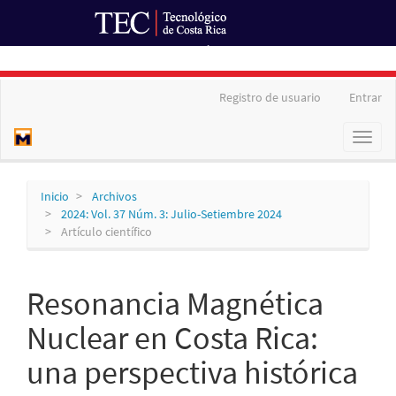
Ir al Portal de Revistas
Navegación
Registro de usuario
Entrar
principal
Contenido
Toggl
principal
naviga
Barra
lateral
Inicio
Archivos
2024: Vol. 37 Núm. 3: Julio-Setiembre 2024
Artículo científico
Resonancia Magnética
Nuclear en Costa Rica:
una perspectiva histórica