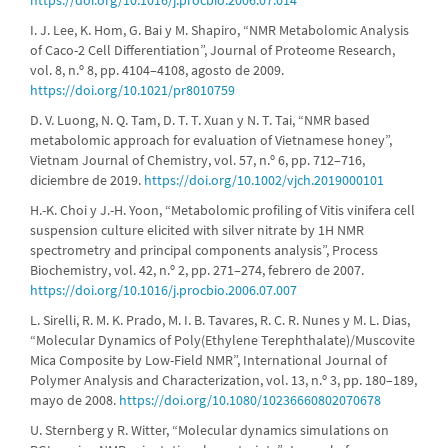
https://doi.org/10.1016/j.procbio.2006.07.014
I. J. Lee, K. Hom, G. Bai y M. Shapiro, “NMR Metabolomic Analysis
of Caco-2 Cell Differentiation”, Journal of Proteome Research,
vol. 8, n.º 8, pp. 4104–4108, agosto de 2009.
https://doi.org/10.1021/pr8010759
D. V. Luong, N. Q. Tam, D. T. T. Xuan y N. T. Tai, “NMR based
metabolomic approach for evaluation of Vietnamese honey”,
Vietnam Journal of Chemistry, vol. 57, n.º 6, pp. 712–716,
diciembre de 2019.
https://doi.org/10.1002/vjch.2019000101
H.-K. Choi y J.-H. Yoon, “Metabolomic profiling of Vitis vinifera cell
suspension culture elicited with silver nitrate by 1H NMR
spectrometry and principal components analysis”, Process
Biochemistry, vol. 42, n.º 2, pp. 271–274, febrero de 2007.
https://doi.org/10.1016/j.procbio.2006.07.007
L. Sirelli, R. M. K. Prado, M. I. B. Tavares, R. C. R. Nunes y M. L. Dias,
“Molecular Dynamics of Poly(Ethylene Terephthalate)/Muscovite
Mica Composite by Low-Field NMR”, International Journal of
Polymer Analysis and Characterization, vol. 13, n.º 3, pp. 180–189,
mayo de 2008.
https://doi.org/10.1080/10236660802070678
U. Sternberg y R. Witter, “Molecular dynamics simulations on