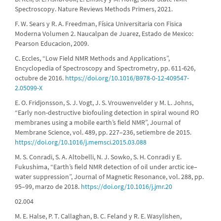
Spectroscopy. Nature Reviews Methods Primers, 2021.
F. W. Sears y R. A. Freedman, Física Universitaria con Fisica
Moderna Volumen 2. Naucalpan de Juarez, Estado de Mexico:
Pearson Educacion, 2009.
C. Eccles, “Low Field NMR Methods and Applications”,
Encyclopedia of Spectroscopy and Spectrometry, pp. 611-626,
octubre de 2016.
https://doi.org/10.1016/B978-0-12-409547-
2.05099-X
E. O. Fridjonsson, S. J. Vogt, J. S. Vrouwenvelder y M. L. Johns,
“Early non-destructive biofouling detection in spiral wound RO
membranes using a mobile earth’s field NMR”, Journal of
Membrane Science, vol. 489, pp. 227–236, setiembre de 2015.
https://doi.org/10.1016/j.memsci.2015.03.088
M. S. Conradi, S. A. Altobelli, N. J. Sowko, S. H. Conradi y E.
Fukushima, “Earth’s field NMR detection of oil under arctic ice–
water suppression”, Journal of Magnetic Resonance, vol. 288, pp.
95–99, marzo de 2018.
https://doi.org/10.1016/j.jmr.20
02.004
M. E. Halse, P. T. Callaghan, B. C. Feland y R. E. Wasylishen,