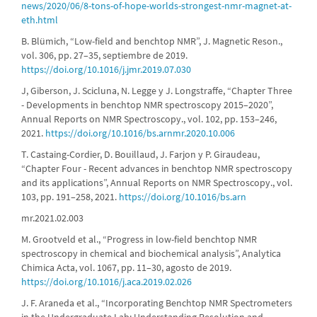
news/2020/06/8-tons-of-hope-worlds-strongest-nmr-magnet-at-
eth.html
B. Blümich, “Low-field and benchtop NMR”, J. Magnetic Reson.,
vol. 306, pp. 27–35, septiembre de 2019.
https://doi.org/10.1016/j.jmr.2019.07.030
J, Giberson, J. Scicluna, N. Legge y J. Longstraffe, “Chapter Three
- Developments in benchtop NMR spectroscopy 2015–2020”,
Annual Reports on NMR Spectroscopy., vol. 102, pp. 153–246,
2021.
https://doi.org/10.1016/bs.arnmr.2020.10.006
T. Castaing-Cordier, D. Bouillaud, J. Farjon y P. Giraudeau,
“Chapter Four - Recent advances in benchtop NMR spectroscopy
and its applications”, Annual Reports on NMR Spectroscopy., vol.
103, pp. 191–258, 2021.
https://doi.org/10.1016/bs.arn
mr.2021.02.003
M. Grootveld et al., “Progress in low-field benchtop NMR
spectroscopy in chemical and biochemical analysis”, Analytica
Chimica Acta, vol. 1067, pp. 11–30, agosto de 2019.
https://doi.org/10.1016/j.aca.2019.02.026
J. F. Araneda et al., “Incorporating Benchtop NMR Spectrometers