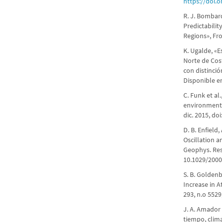
https://doi.
R. J. Bombard
Predictabili
Regions», Fron
K. Ugalde, «E
Norte de Cost
con distinció
Disponible e
C. Funk et al
environmental
dic. 2015, do
D. B. Enfield
Oscillation an
Geophys. Res.
10.1029/200
S. B. Goldenb
Increase in A
293, n.o 5529
J. A. Amador 
tiempo, clima