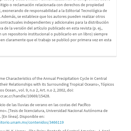
litigio o reclamación relacionada con derechos de propiedad
l, exonerando de responsabilidad a la Editorial Tecnológica de
. Además, se establece que los autores pueden realizar otros
ontractuales independientes y adicionales para la distribución
a de la versión del artículo publicado en esta revista (p. ej.,
en un repositorio institucional o publicarlo en un libro) siempre
en claramente que el trabajo se publicó por primera vez en esta
ome Characteristics of the Annual Precipitation Cycle in Central
their Relationships with its Surrounding Tropical Oceans», Tópicos
 Ocean., vol. 9, n.o 2, Art. n.o 2, 2002, doi:
r.ac.cr/handle/10669/15428.
nicio de las lluvias de verano en las costas del Pacífico
o». [Tesis de licenciatura, Universidad Nacional Autónoma de
. [En línea]. Disponible en:
sitorio.unam.mx/contenidos/3466119