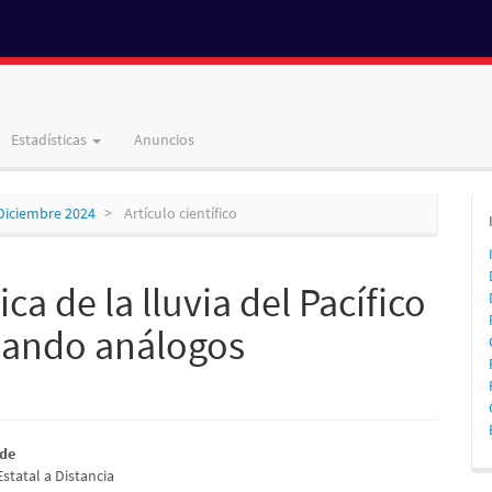
Estadísticas
Anuncios
-Diciembre 2024
Artículo científico
ca de la lluvia del Pacífico
usando análogos
nido
lde
statal a Distancia