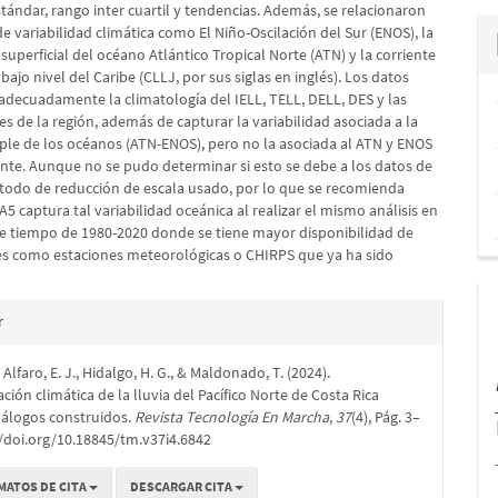
tándar, rango inter cuartil y tendencias. Además, se relacionaron
e variabilidad climática como El Niño-Oscilación del Sur (ENOS), la
uperficial del océano Atlántico Tropical Norte (ATN) y la corriente
bajo nivel del Caribe (CLLJ, por sus siglas en inglés). Los datos
adecuadamente la climatología del IELL, TELL, DELL, DES y las
es de la región, además de capturar la variabilidad asociada a la
ople de los océanos (ATN-ENOS), pero no la asociada al ATN y ENOS
nte. Aunque no se pudo determinar si esto se debe a los datos de
todo de reducción de escala usado, por lo que se recomienda
ERA5 captura tal variabilidad oceánica al realizar el mismo análisis en
e tiempo de 1980-2020 donde se tiene mayor disponibilidad de
s como estaciones meteorológicas o CHIRPS que ya ha sido
es
r
 Alfaro, E. J., Hidalgo, H. G., & Maldonado, T. (2024).
lo
ación climática de la lluvia del Pacífico Norte de Costa Rica
álogos construidos.
Revista Tecnología En Marcha
,
37
(4), Pág. 3–
//doi.org/10.18845/tm.v37i4.6842
MATOS DE CITA
DESCARGAR CITA