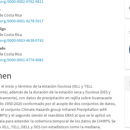
pal
d.org/0000-0002-9762-9811
o
de Costa Rica
lo
d.org/0000-0001-9278-5017
algo
de Costa Rica
d.org/0000-0003-4638-0742
ado
de Costa Rica
d.org/0000-0001-9774-9082
men
el inicio y término de la estación lluviosa (IELL y TELL
te), además de la duración de la estación seca y lluviosa (DES y
ivamente), con datos de precipitación en rejilla sobre Guanacaste
odo 1950-2020 conformado por el acople de dos conjuntos de datos,
 el conjunto Climate Hazards group Infrared Precipitation with
RPS) y el segundo siendo el reanálisis ERA5 al que se le aplicó un
cala para extender la cobertura temporal de los datos de CHIRPS. Se
u IELL, TELL, DELL y DES con estadísticos como la mediana,