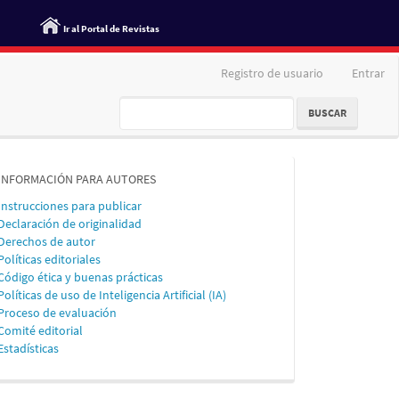
Ir al Portal de Revistas
Registro de usuario
Entrar
BUSCAR
informacion
INFORMACIÓN PARA AUTORES
Instrucciones para publicar
Declaración de originalidad
Derechos de autor
Políticas editoriales
Código ética y buenas prácticas
Políticas de uso de Inteligencia Artificial (IA)
Proceso de evaluación
Comité editorial
Estadísticas