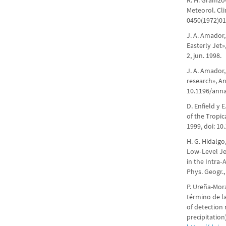
R. H. Gramzow
Meteorol. Clim
0450(1972)0
J. A. Amador
Easterly Jet»
2, jun. 1998.
J. A. Amador,
research», Ann
10.1196/anna
D. Enfield y 
of the Tropica
1999, doi: 1
H. G. Hidalgo
Low‐Level Je
in the Intra
Phys. Geogr., 
P. Ureña-Mor
término de l
of detection
precipitation