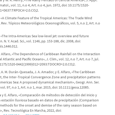
 y W. K. Henry, «The Rainy Pentads of Central America», J. Appl.
atol., vol. 11, n.o 4, Art. n.o 4, jun. 1972, doi: 10.1175/1520-
11<0637:TRPOCA>2.0.CO;2.
, «A Climate Feature of the Tropical Americas: The Trade Wind
, Rev. Tópicos Meteorológicos Oceonográficos, vol. 5, n.o 2, Art. n.o
 «The Intra-Americas Sea low-level jet: overview and future
. N. Y. Acad. Sci., vol. 1146, pp. 153-188, dic. 2008, doi:
ls.1446.012.
E. Alfaro, «The Dependence of Caribbean Rainfall on the Interaction
l Atlantic and Pacific Oceans», J. Clim., vol. 12, n.o 7, Art. n.o 7, jul.
0.1175/1520-0442(1999)012<2093:TDOCRO>2.0.CO;2.
, A. M. Durán‐Quesada, J. A. Amador, y E. Alfaro, «The Caribbean
t, the Inter‐Tropical Convergence Zone and precipitation patterns
‐Americas Sea: A proposed dynamical mechanism», Geogr. Ann. Ser.
vol. 97, n.o 1, Art. n.o 1, mar. 2015, doi: 10.1111/geoa.12085.
a y E. Alfaro, «Comparación de métodos de detección del inicio y
a estación lluviosa basado en datos de precipitación (Comparison
 methods for the onset and demise of the rainy season based on
)», Rev. Tecnológica En Marcha, 2022, doi: