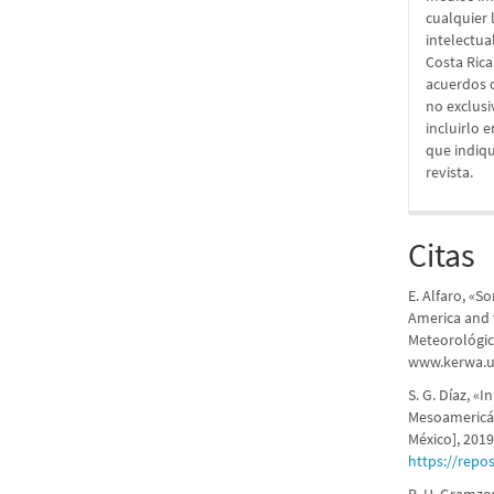
cualquier 
intelectua
Costa Rica
acuerdos c
no exclusiv
incluirlo 
que indiqu
revista.
Citas
E. Alfaro, «S
America and 
Meteorológicos
www.kerwa.uc
S. G. Díaz, «I
Mesoamericán
México], 2019
https://repo