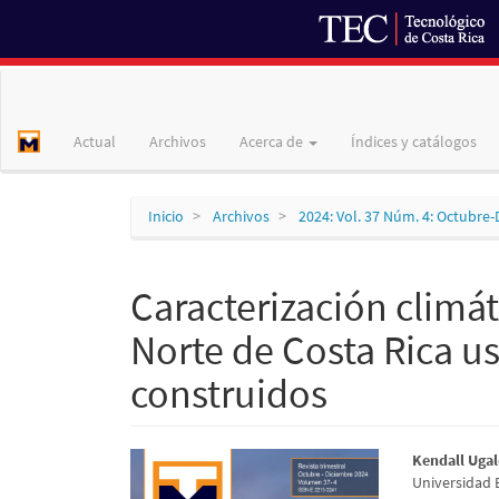
Navegación
principal
Contenido
Actual
Archivos
Acerca de
Índices y catálogos
principal
Barra
lateral
Inicio
Archivos
2024: Vol. 37 Núm. 4: Octubre
Caracterización climáti
Norte de Costa Rica 
construidos
Barra
Conte
Kendall Uga
Universidad E