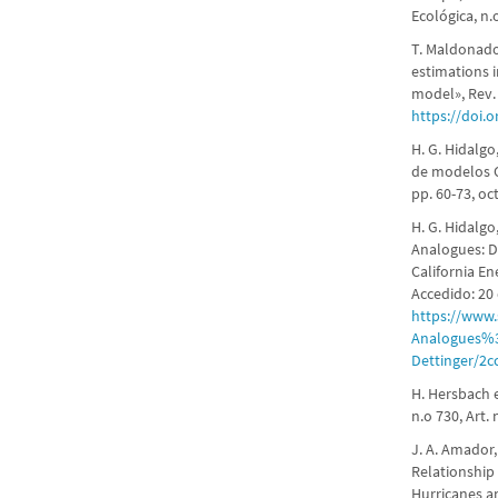
Ecológica, n.
T. Maldonado,
estimations 
model», Rev. B
https://doi.
H. G. Hidalgo
de modelos CM
pp. 60-73, oc
H. G. Hidalgo
Analogues: D
California E
Accedido: 20 
https://www.
Analogues%
Dettinger/2
H. Hersbach e
n.o 730, Art. 
J. A. Amador,
Relationship
Hurricanes an