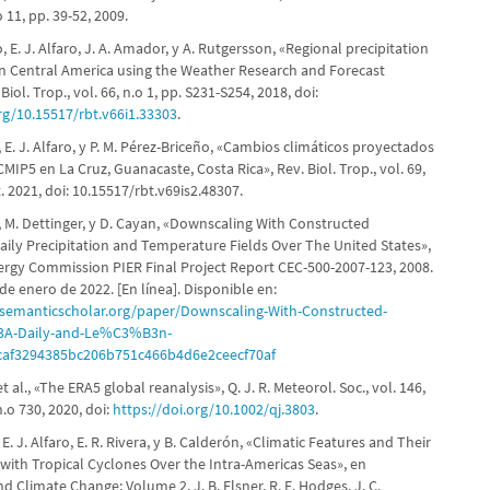
o 11, pp. 39-52, 2009.
 E. J. Alfaro, J. A. Amador, y A. Rutgersson, «Regional precipitation
in Central America using the Weather Research and Forecast
iol. Trop., vol. 66, n.o 1, pp. S231-S254, 2018, doi:
org/10.15517/rbt.v66i1.33303
.
, E. J. Alfaro, y P. M. Pérez-Briceño, «Cambios climáticos proyectados
IP5 en La Cruz, Guanacaste, Costa Rica», Rev. Biol. Trop., vol. 69,
t. 2021, doi: 10.15517/rbt.v69is2.48307.
, M. Dettinger, y D. Cayan, «Downscaling With Constructed
aily Precipitation and Temperature Fields Over The United States»,
nergy Commission PIER Final Project Report CEC-500-2007-123, 2008.
de enero de 2022. [En línea]. Disponible en:
semanticscholar.org/paper/Downscaling-With-Constructed-
3A-Daily-and-Le%C3%B3n-
ccaf3294385bc206b751c466b4d6e2ceecf70af
t al., «The ERA5 global reanalysis», Q. J. R. Meteorol. Soc., vol. 146,
n.o 730, 2020, doi:
https://doi.org/10.1002/qj.3803
.
 E. J. Alfaro, E. R. Rivera, y B. Calderón, «Climatic Features and Their
 with Tropical Cyclones Over the Intra-Americas Seas», en
d Climate Change: Volume 2, J. B. Elsner, R. E. Hodges, J. C.