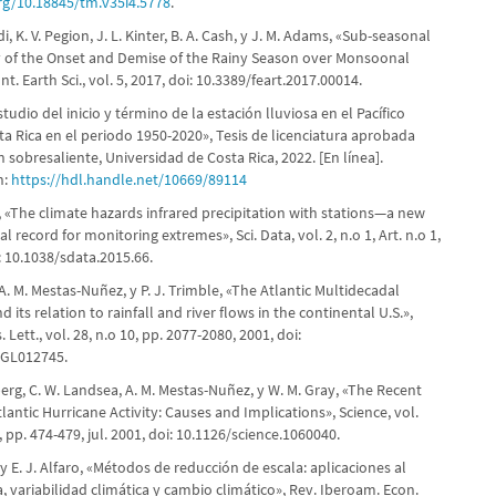
org/10.18845/tm.v35i4.5778
.
i, K. V. Pegion, J. L. Kinter, B. A. Cash, y J. M. Adams, «Sub-seasonal
ty of the Onset and Demise of the Rainy Season over Monsoonal
t. Earth Sci., vol. 5, 2017, doi: 10.3389/feart.2017.00014.
studio del inicio y término de la estación lluviosa en el Pacífico
a Rica en el periodo 1950-2020», Tesis de licenciatura aprobada
n sobresaliente, Universidad de Costa Rica, 2022. [En línea].
n:
https://hdl.handle.net/10669/89114
., «The climate hazards infrared precipitation with stations—a new
 record for monitoring extremes», Sci. Data, vol. 2, n.o 1, Art. n.o 1,
i: 10.1038/sdata.2015.66.
, A. M. Mestas-Nuñez, y P. J. Trimble, «The Atlantic Multidecadal
d its relation to rainfall and river flows in the continental U.S.»,
 Lett., vol. 28, n.o 10, pp. 2077-2080, 2001, doi:
0GL012745.
erg, C. W. Landsea, A. M. Mestas-Nuñez, y W. M. Gray, «The Recent
tlantic Hurricane Activity: Causes and Implications», Science, vol.
, pp. 474-479, jul. 2001, doi: 10.1126/science.1060040.
y E. J. Alfaro, «Métodos de reducción de escala: aplicaciones al
, variabilidad climática y cambio climático», Rev. Iberoam. Econ.