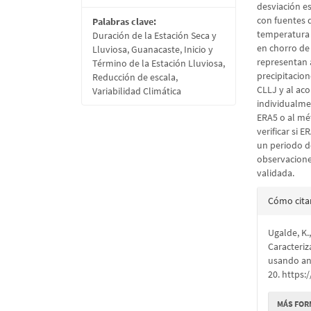
desviación es
con fuentes d
Palabras clave:
temperatura s
Duración de la Estación Seca y
en chorro de 
Lluviosa, Guanacaste, Inicio y
representan 
Término de la Estación Lluviosa,
precipitacion
Reducción de escala,
CLLJ y al ac
Variabilidad Climática
individualme
ERA5 o al mé
verificar si 
un periodo d
observacione
validada.
Detall
Cómo cita
del
Ugalde, K.,
artícu
Caracteriz
usando an
20. https:
MÁS FOR