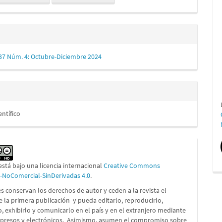
 37 Núm. 4: Octubre-Diciembre 2024
entífico
está bajo una licencia internacional
Creative Commons
n-NoComercial-SinDerivadas 4.0
.
s conservan los derechos de autor y ceden a la revista el
e la primera publicación
y pueda editarlo, reproducirlo,
lo, exhibirlo y comunicarlo en el país y en el extranjero mediante
presos y electrónicos. Asimismo, asumen el compromiso sobre