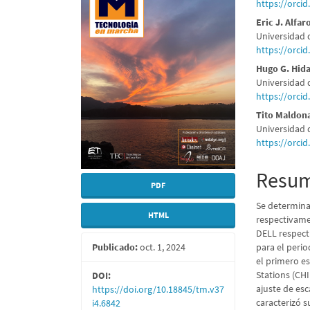
lateral
princi
https://orci
del
del
Eric J. Alfar
Universidad 
artículo
artícu
https://orci
Hugo G. Hid
Universidad 
https://orci
Tito Maldon
Universidad 
https://orci
Resu
PDF
Se determina 
HTML
respectivamen
DELL respect
Publicado:
oct. 1, 2024
para el peri
el primero es
Stations (CHI
DOI:
ajuste de es
https://doi.org/10.18845/tm.v37
caracterizó s
i4.6842