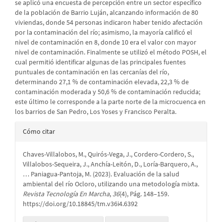
se aplicó una encuesta de percepción entre un sector específico
de la población de Barrio Luján, alcanzando información de 80
viviendas, donde 54 personas indicaron haber tenido afectación
por la contaminación del río; asimismo, la mayoría calificó el
nivel de contaminación en 8, donde 10 era el valor con mayor
nivel de contaminación. Finalmente se utilizó el método POSH, el
cual permitió identificar algunas de las principales fuentes
puntuales de contaminación en las cercanías del río,
determinando 27,1 % de contaminación elevada, 22,3 % de
contaminación moderada y 50,6 % de contaminación reducida;
este último le corresponde a la parte norte de la microcuenca en
los barrios de San Pedro, Los Yoses y Francisco Peralta.
Detalles
Cómo citar
del
Chaves-Villalobos, M., Quirós-Vega, J., Cordero-Cordero, S.,
artículo
Villalobos-Sequeira, J., Anchía-Leitón, D., Loría-Barquero, A.,
… Paniagua-Pantoja, M. (2023). Evaluación de la salud
ambiental del río Ocloro, utilizando una metodología mixta.
Revista Tecnología En Marcha
,
36
(4), Pág. 148–159.
https://doi.org/10.18845/tm.v36i4.6392