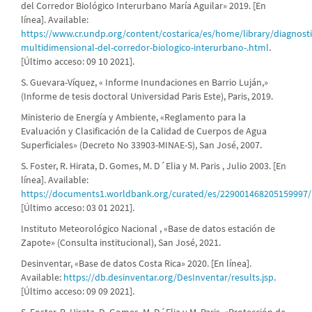
del Corredor Biológico Interurbano María Aguilar» 2019. [En
línea]. Available:
https://www.cr.undp.org/content/costarica/es/home/library/diagnosti
multidimensional-del-corredor-biologico-interurbano-.html
.
[Último acceso: 09 10 2021].
S. Guevara-Víquez, « Informe Inundaciones en Barrio Luján,»
(Informe de tesis doctoral Universidad Paris Este), Paris, 2019.
Ministerio de Energía y Ambiente, «Reglamento para la
Evaluación y Clasificación de la Calidad de Cuerpos de Agua
Superficiales» (Decreto No 33903-MINAE-S), San José, 2007.
S. Foster, R. Hirata, D. Gomes, M. D´Elia y M. Paris , Julio 2003. [En
línea]. Available:
https://documents1.worldbank.org/curated/es/22900146820515999
[Último acceso: 03 01 2021].
Instituto Meteorológico Nacional , «Base de datos estación de
Zapote» (Consulta institucional), San José, 2021.
Desinventar, «Base de datos Costa Rica» 2020. [En línea].
Available:
https://db.desinventar.org/DesInventar/results.jsp
.
[Último acceso: 09 09 2021].