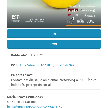
PDF
HTML
Publicado:
oct. 2, 2023
DOI:
https://doi.org/10.18845/tm.v36i4.6392
Palabras clave:
Contaminación, salud ambiental, metodología POSH, índice
holandés, percepción social
Contenido
María Chaves-Villalobos
Universidad Nacional
principal
https://orcid.org/0000-0002-5632-4149