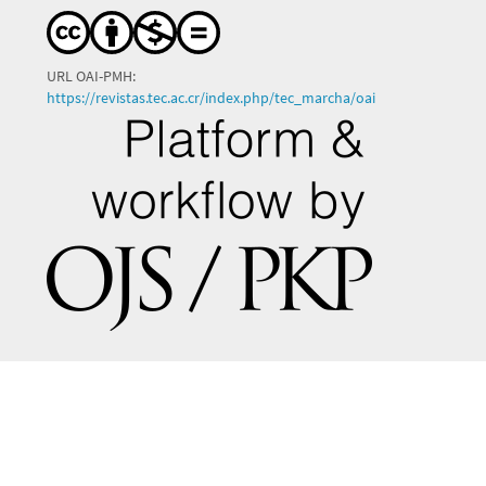
URL OAI-PMH:
https://revistas.tec.ac.cr/index.php/tec_marcha/oai