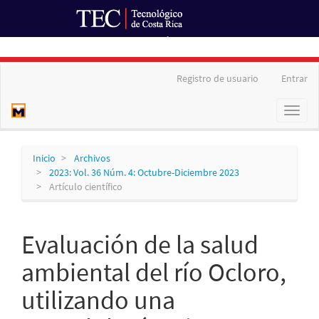
Ir al Portal de Revistas
Navegación
Registro de usuario
Entrar
principal
Contenido
Toggl
principal
naviga
Barra
lateral
Inicio
Archivos
2023: Vol. 36 Núm. 4: Octubre-Diciembre 2023
Artículo científico
Evaluación de la salud
ambiental del río Ocloro,
utilizando una