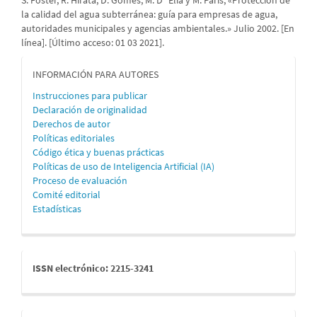
S. Foster, R. Hirata, D. Gomes, M. D´Elia y M. Paris, «Protección de
la calidad del agua subterránea: guía para empresas de agua,
autoridades municipales y agencias ambientales.» Julio 2002. [En
línea]. [Último acceso: 01 03 2021].
informacion
INFORMACIÓN PARA AUTORES
Instrucciones para publicar
Declaración de originalidad
Derechos de autor
Políticas editoriales
Código ética y buenas prácticas
Políticas de uso de Inteligencia Artificial (IA)
Proceso de evaluación
Comité editorial
Estadísticas
issn
ISSN electrónico: 2215-3241