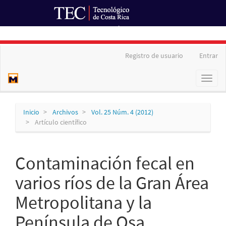
Ir al Portal de Revistas
Navegación
Registro de usuario
Entrar
principal
Contenido
Toggl
principal
naviga
Barra
lateral
Inicio
Archivos
Vol. 25 Núm. 4 (2012)
Artículo científico
Contaminación fecal en
varios ríos de la Gran Área
Metropolitana y la
Península de Osa