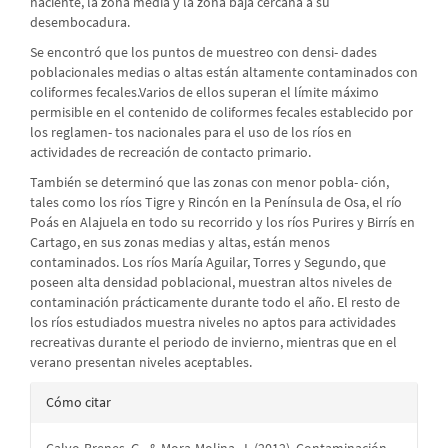
naciente, la zona media y la zona baja cercana a su
desembocadura.
Se encontró que los puntos de muestreo con densi- dades
poblacionales medias o altas están altamente contaminados con
coliformes fecales.Varios de ellos superan el límite máximo
permisible en el contenido de coliformes fecales establecido por
los reglamen- tos nacionales para el uso de los ríos en
actividades de recreación de contacto primario.
También se determinó que las zonas con menor pobla- ción,
tales como los ríos Tigre y Rincón en la Península de Osa, el río
Poás en Alajuela en todo su recorrido y los ríos Purires y Birrís en
Cartago, en sus zonas medias y altas, están menos
contaminados. Los ríos María Aguilar, Torres y Segundo, que
poseen alta densidad poblacional, muestran altos niveles de
contaminación prácticamente durante todo el año. El resto de
los ríos estudiados muestra niveles no aptos para actividades
recreativas durante el periodo de invierno, mientras que en el
verano presentan niveles aceptables.
Detalles
Cómo citar
del
Calvo-Brenes, G., & Mora-Molina, J. (2012). Contaminación