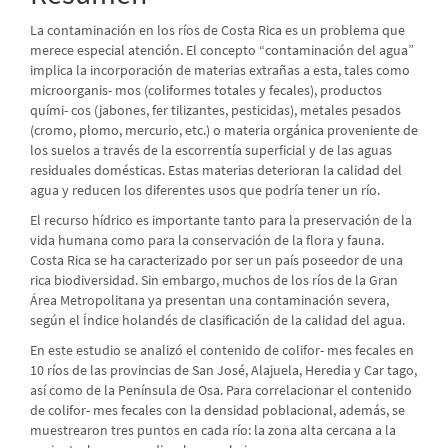
artículo
La contaminación en los ríos de Costa Rica es un problema que
merece especial atención. El concepto “contaminación del agua”
implica la incorporación de materias extrañas a esta, tales como
microorganis- mos (coliformes totales y fecales), productos
quími- cos (jabones, fer tilizantes, pesticidas), metales pesados
(cromo, plomo, mercurio, etc.) o materia orgánica proveniente de
los suelos a través de la escorrentía superficial y de las aguas
residuales domésticas. Estas materias deterioran la calidad del
agua y reducen los diferentes usos que podría tener un río.
El recurso hídrico es importante tanto para la preservación de la
vida humana como para la conservación de la flora y fauna.
Costa Rica se ha caracterizado por ser un país poseedor de una
rica biodiversidad. Sin embargo, muchos de los ríos de la Gran
Área Metropolitana ya presentan una contaminación severa,
según el Índice holandés de clasificación de la calidad del agua.
En este estudio se analizó el contenido de colifor- mes fecales en
10 ríos de las provincias de San José, Alajuela, Heredia y Car tago,
así como de la Península de Osa. Para correlacionar el contenido
de colifor- mes fecales con la densidad poblacional, además, se
muestrearon tres puntos en cada río: la zona alta cercana a la