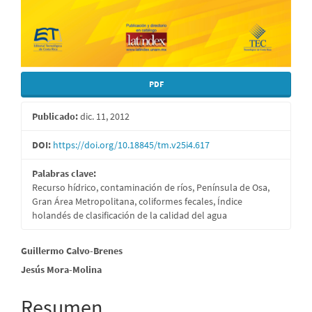
PDF
Publicado:
dic. 11, 2012
DOI:
https://doi.org/10.18845/tm.v25i4.617
Palabras clave:
Recurso hídrico, contaminación de ríos, Península de Osa,
Gran Área Metropolitana, coliformes fecales, Índice
holandés de clasificación de la calidad del agua
Contenido
Guillermo Calvo-Brenes
Jesús Mora-Molina
principal
del
Resumen