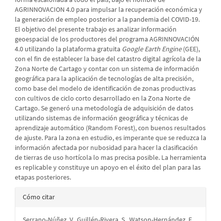
AGRINNOVACION 4.0 para impulsar la recuperación económica y
la generación de empleo posterior a la pandemia del COVID-19.
El objetivo del presente trabajo es analizar información
geoespacial de los productores del programa AGRINNOVACIÓN
4.0 utilizando la plataforma gratuita
Google Earth Engine
(GEE),
con el fin de establecer la base del catastro digital agrícola de la
Zona Norte de Cartago y contar con un sistema de información
geográfica para la aplicación de tecnologías de alta precisión,
como base del modelo de identificación de zonas productivas
con cultivos de ciclo corto desarrollado en la Zona Norte de
Cartago. Se generó una metodología de adquisición de datos
utilizando sistemas de información geográfica y técnicas de
aprendizaje automático (Random Forest), con buenos resultados
de ajuste. Para la zona en estudio, es imperante que se reduzca la
información afectada por nubosidad para hacer la clasificación
de tierras de uso hortícola lo mas precisa posible. La herramienta
es replicable y constituye un apoyo en el éxito del plan para las
etapas posteriores.
Detalles
Cómo citar
del
Serrano-Núñez, V., Guillén-Rivera, S., Watson-Hernández, F.,