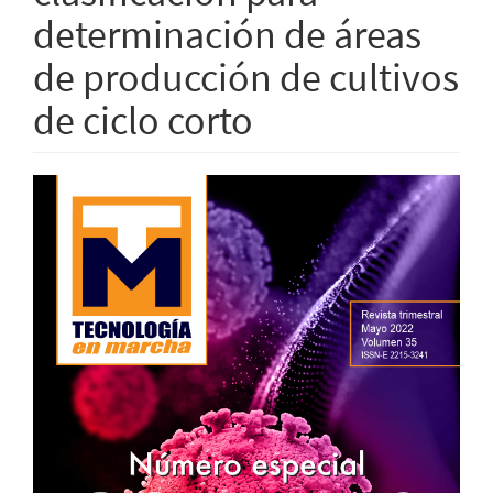
determinación de áreas
de producción de cultivos
de ciclo corto
Barra
lateral
del
artículo