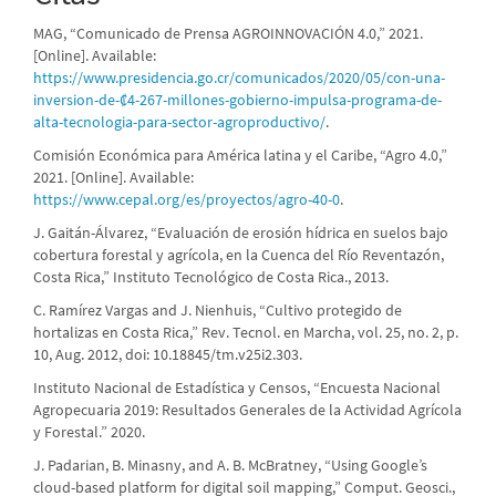
MAG, “Comunicado de Prensa AGROINNOVACIÓN 4.0,” 2021.
[Online]. Available:
https://www.presidencia.go.cr/comunicados/2020/05/con-una-
inversion-de-₡4-267-millones-gobierno-impulsa-programa-de-
alta-tecnologia-para-sector-agroproductivo/
.
Comisión Económica para América latina y el Caribe, “Agro 4.0,”
2021. [Online]. Available:
https://www.cepal.org/es/proyectos/agro-40-0
.
J. Gaitán-Álvarez, “Evaluación de erosión hídrica en suelos bajo
cobertura forestal y agrícola, en la Cuenca del Río Reventazón,
Costa Rica,” Instituto Tecnológico de Costa Rica., 2013.
C. Ramírez Vargas and J. Nienhuis, “Cultivo protegido de
hortalizas en Costa Rica,” Rev. Tecnol. en Marcha, vol. 25, no. 2, p.
10, Aug. 2012, doi: 10.18845/tm.v25i2.303.
Instituto Nacional de Estadística y Censos, “Encuesta Nacional
Agropecuaria 2019: Resultados Generales de la Actividad Agrícola
y Forestal.” 2020.
J. Padarian, B. Minasny, and A. B. McBratney, “Using Google’s
cloud-based platform for digital soil mapping,” Comput. Geosci.,