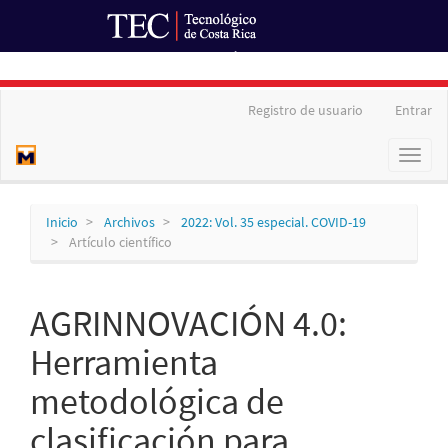
Ir al Portal de Revistas
Navegación
Registro de usuario
Entrar
principal
Contenido
Toggl
principal
naviga
Barra
lateral
Inicio
Archivos
2022: Vol. 35 especial. COVID-19
Artículo científico
AGRINNOVACIÓN 4.0:
Herramienta
metodológica de
clasificación para