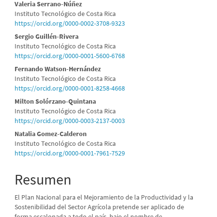
Contenido
Valeria Serrano-Núñez
Instituto Tecnológico de Costa Rica
principal
https://orcid.org/0000-0002-3708-9323
del
Sergio Guillén-Rivera
Instituto Tecnológico de Costa Rica
artículo
https://orcid.org/0000-0001-5600-6768
Fernando Watson-Hernández
Instituto Tecnológico de Costa Rica
https://orcid.org/0000-0001-8258-4668
Milton Solórzano-Quintana
Instituto Tecnológico de Costa Rica
https://orcid.org/0000-0003-2137-0003
Natalia Gomez-Calderon
Instituto Tecnológico de Costa Rica
https://orcid.org/0000-0001-7961-7529
Resumen
El Plan Nacional para el Mejoramiento de la Productividad y la
Sostenibilidad del Sector Agrícola pretende ser aplicado de
forma escalonada a todo el país, bajo el nombre de