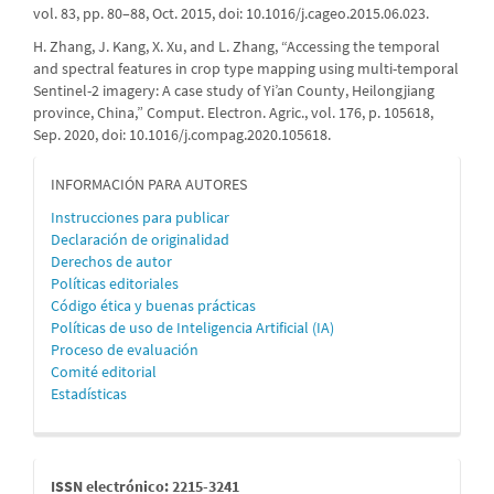
vol. 83, pp. 80–88, Oct. 2015, doi: 10.1016/j.cageo.2015.06.023.
H. Zhang, J. Kang, X. Xu, and L. Zhang, “Accessing the temporal
and spectral features in crop type mapping using multi-temporal
Sentinel-2 imagery: A case study of Yi’an County, Heilongjiang
province, China,” Comput. Electron. Agric., vol. 176, p. 105618,
Sep. 2020, doi: 10.1016/j.compag.2020.105618.
informacion
INFORMACIÓN PARA AUTORES
Instrucciones para publicar
Declaración de originalidad
Derechos de autor
Políticas editoriales
Código ética y buenas prácticas
Políticas de uso de Inteligencia Artificial (IA)
Proceso de evaluación
Comité editorial
Estadísticas
issn
ISSN electrónico: 2215-3241