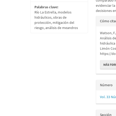
comparado lo
evidenciar la
Palabras clave:
decisiones en
Río La Estrella, modelos
Detall
hidráulicos, obras de
Cómo cita
protección, mitigación del
del
riesgo, análisis de meandros
Watson, F.
artícu
Análisis 
hidráulica
Limón Cos
https://do
MÁS FOR
Número
Vol. 33 Nú
Sección