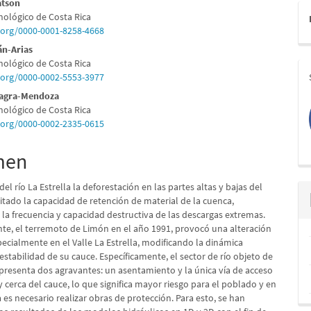
nido
atson
nológico de Costa Rica
pal
d.org/0000-0001-8258-4668
án-Arias
nológico de Costa Rica
lo
d.org/0000-0002-5553-3977
llagra-Mendoza
nológico de Costa Rica
d.org/0000-0002-2335-0615
men
del río La Estrella la deforestación en las partes altas y bajas del
litado la capacidad de retención de material de la cuenca,
a frecuencia y capacidad destructiva de las descargas extremas.
te, el terremoto de Limón en el año 1991, provocó una alteración
ecialmente en el Valle La Estrella, modificando la dinámica
 estabilidad de su cauce. Específicamente, el sector de río objeto de
 presenta dos agravantes: un asentamiento y la única vía de acceso
 cerca del cauce, lo que significa mayor riesgo para el poblado y en
es necesario realizar obras de protección. Para esto, se han