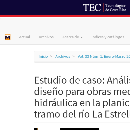
Navegación
principal
Contenido
Actual
Archivos
Acerca de
Índices y catálogos
principal
Barra
lateral
Inicio
Archivos
Vol. 33 Núm. 1: Enero-Marzo 2
Estudio de caso: Anál
diseño para obras me
hidráulica en la plani
tramo del río La Estre