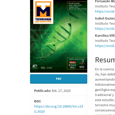
Barra
Conte
Fernando W
Instituto Tec
lateral
princi
https://orci
del
del
Isabel Guzm
Instituto Tec
artículo
artícu
https://orci
Karolina Vi
Instituto Tec
https://orci
Resu
En la cuenca 
río, han debi
PDF
aumentando l
Adicionalmen
geológica esp
Publicado:
feb. 27, 2020
tradicional y
este estudio
DOI:
terrestre muy
https://doi.org/10.18845/tm.v33
consecuencia 
i1.5020