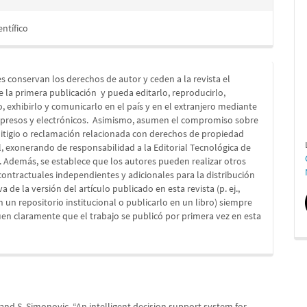
entífico
s conservan los derechos de autor y ceden a la revista el
e la primera publicación
y pueda editarlo, reproducirlo,
lo, exhibirlo y comunicarlo en el país y en el extranjero mediante
presos y electrónicos. Asimismo, asumen el compromiso sobre
litigio o reclamación relacionada con derechos de propiedad
l, exonerando de responsabilidad a la Editorial Tecnológica de
. Además, se establece que los autores pueden realizar otros
ontractuales independientes y adicionales para la distribución
a de la versión del artículo publicado en esta revista (p. ej.,
en un repositorio institucional o publicarlo en un libro) siempre
en claramente que el trabajo se publicó por primera vez en esta
and S. Simonovic, “An intelligent decision support system for