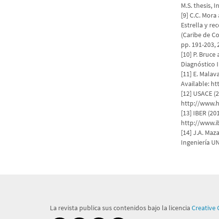
M.S. thesis, 
[9] C.C. Mora
Estrella y r
(Caribe de Co
pp. 191-203, 
[10] P. Bruce
Diagnóstico I
[11] E. Malava
Available: ht
[12] USACE (
http://www.h
[13] IBER (20
http://www.i
[14] J.A. Maz
Ingeniería U
La revista publica sus contenidos bajo la licencia
Creative