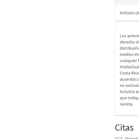
Artículo ci
Los autore
derecho d
distribuir
medios im
cualquier 
intelectua
Costa Rica
acuerdos c
no exclusiv
incluirlo 
que indiqu
revista.
Citas
[1] S. Ahmad 