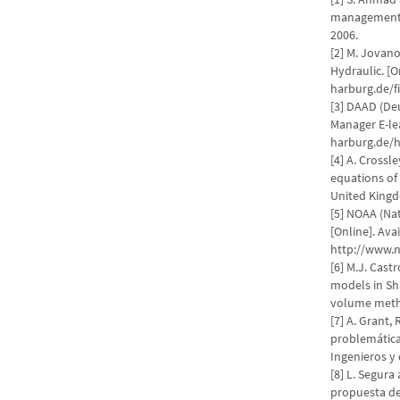
management o
2006.
[2] M. Jovano
Hydraulic. [O
harburg.de/f
[3] DAAD (De
Manager E-lea
harburg.de/
[4] A. Crossl
equations of
United Kingd
[5] NOAA (Nat
[Online]. Ava
http://www.n
[6] M.J. Cast
models in Sh
volume metho
[7] A. Grant,
problemática
Ingenieros y 
[8] L. Segura
propuesta de 