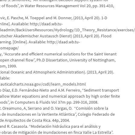
f floods”, in Water Resources Management Vol 20, pp. 391-410,
vic, E. Pasche, M. Toeppel and M. Donner, (2013, April 20). 1-D
nline]. Available: http://daad.wb.tu-
ileadmin/BackUsersResources/Hydrology/1D_Theory_Resistance/exercises/
utscher Akademischer Austausch Dienst) (2013, April 20). Flood
rning. [Online]. Available: http://daad.wb.tu-
homepage/
ey, “Accurate and efficient numerical solutions for the Saint Venant
 open channel flow”, Ph.D Dissertation, University of Nottingham,
om, 1999.
ional Oceanic and Atmospheric Administration). (2013, April 20).
ilable:
auticalcharts.noaa.gov/csdl/learn_models.html
ro Díaz, E.D. Fernández-Nieto and A.M. Ferreiro, “Sediment transport
allow Water equations and numerical approach by high order finite
ds”, in Computers & Fluids Vol 37m pp. 299-316, 2008.
 R. Oreamuno, A, Serrano and O. Vargas, O. “Comisión sobre la
 de inundaciones en la Vertiente Atlántica”, Colegio Federado de
de Arquitectos de Costa Rica. 44p, 2004.
 and R. Casasola. “Modelación hidráulica para el análisis y
obras de mitigación de inundaciones en finca Valle La Estrella”.