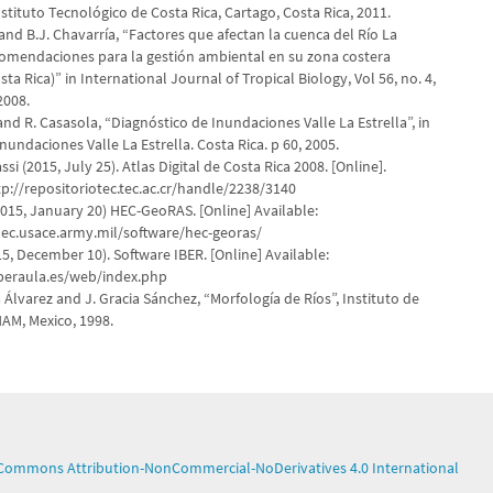
Instituto Tecnológico de Costa Rica, Cartago, Costa Rica, 2011.
 and B.J. Chavarría, “Factores que afectan la cuenca del Río La
ecomendaciones para la gestión ambiental en su zona costera
sta Rica)” in International Journal of Tropical Biology, Vol 56, no. 4,
2008.
 and R. Casasola, “Diagnóstico de Inundaciones Valle La Estrella”, in
nundaciones Valle La Estrella. Costa Rica. p 60, 2005.
ssi (2015, July 25). Atlas Digital de Costa Rica 2008. [Online].
tp://repositoriotec.tec.ac.cr/handle/2238/3140
2015, January 20) HEC-GeoRAS. [Online] Available:
ec.usace.army.mil/software/hec-georas/
15, December 10). Software IBER. [Online] Available:
beraula.es/web/index.php
a Álvarez and J. Gracia Sánchez, “Morfología de Ríos”, Instituto de
NAM, Mexico, 1998.
 Commons Attribution-NonCommercial-NoDerivatives 4.0 International