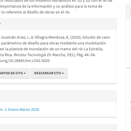
s resultados de los modelos hidráulicos en 1D y 2D con el fin de
 importancia de la información y su análisis para la toma de
 lo referente al diseño de obras en el río.
es
r
, Guzmán-Arias, I., & Villagra-Mendoza, K. (2020). Estudio de caso:
lo
de parámetros de diseño para obras mediante una modelación
 en la planicie de inundación de un tramo del río La Estrella,
ta Rica.
Revista Tecnología En Marcha
,
33
(1), Pág. 44–54.
i.org/10.18845/tm.v33i1.5020
MATOS DE CITA
DESCARGAR CITA
m. 1: Enero-Marzo 2020