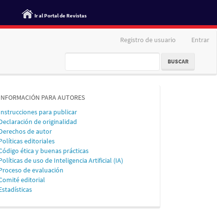
Ir al Portal de Revistas
Registro de usuario
Entrar
BUSCAR
informacion
INFORMACIÓN PARA AUTORES
Instrucciones para publicar
Declaración de originalidad
Derechos de autor
Políticas editoriales
Código ética y buenas prácticas
Políticas de uso de Inteligencia Artificial (IA)
Proceso de evaluación
Comité editorial
Estadísticas