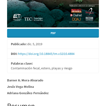
PDF
Publicado:
dic. 5, 2019
DOI:
https://doi.org/10.18845/tm.v32i10.4884
Palabras clave:
Contaminación fecal, estero, playas y riesgo
Contenido
Darner A. Mora-Alvarado
Jesús Vega-Molina
principal
Adriana González-Fernández
del
artículo
Resumen