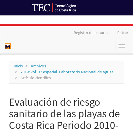
Ir al Portal de Revistas
Navegación
Registro de usuario
Entrar
principal
Contenido
Toggl
principal
naviga
Barra
lateral
Inicio
Archivos
2019: Vol. 32 especial. Laboratorio Nacional de Aguas
Artículo científico
Evaluación de riesgo
sanitario de las playas de
Costa Rica Periodo 2010-