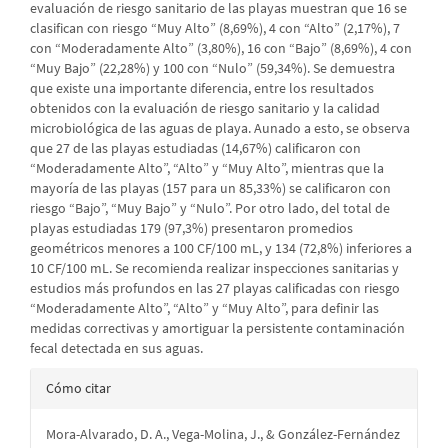
evaluación de riesgo sanitario de las playas muestran que 16 se
clasifican con riesgo “Muy Alto” (8,69%), 4 con “Alto” (2,17%), 7
con “Moderadamente Alto” (3,80%), 16 con “Bajo” (8,69%), 4 con
“Muy Bajo” (22,28%) y 100 con “Nulo” (59,34%). Se demuestra
que existe una importante diferencia, entre los resultados
obtenidos con la evaluación de riesgo sanitario y la calidad
microbiológica de las aguas de playa. Aunado a esto, se observa
que 27 de las playas estudiadas (14,67%) calificaron con
“Moderadamente Alto”, “Alto” y “Muy Alto”, mientras que la
mayoría de las playas (157 para un 85,33%) se calificaron con
riesgo “Bajo”, “Muy Bajo” y “Nulo”. Por otro lado, del total de
playas estudiadas 179 (97,3%) presentaron promedios
geométricos menores a 100 CF/100 mL, y 134 (72,8%) inferiores a
10 CF/100 mL. Se recomienda realizar inspecciones sanitarias y
estudios más profundos en las 27 playas calificadas con riesgo
“Moderadamente Alto”, “Alto” y “Muy Alto”, para definir las
medidas correctivas y amortiguar la persistente contaminación
fecal detectada en sus aguas.
Detalles
Cómo citar
del
Mora-Alvarado, D. A., Vega-Molina, J., & González-Fernández