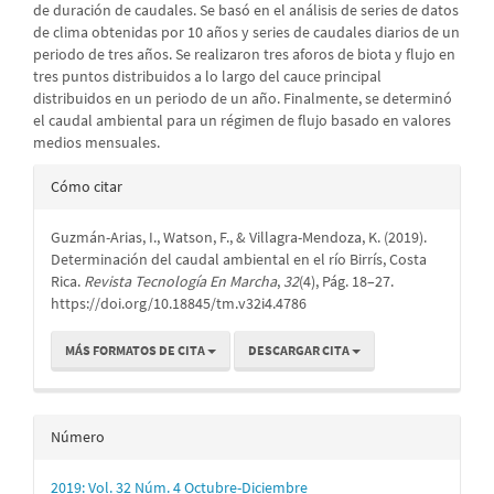
de duración de caudales. Se basó en el análisis de series de datos
de clima obtenidas por 10 años y series de caudales diarios de un
periodo de tres años. Se realizaron tres aforos de biota y flujo en
tres puntos distribuidos a lo largo del cauce principal
distribuidos en un periodo de un año. Finalmente, se determinó
el caudal ambiental para un régimen de flujo basado en valores
medios mensuales.
Detalles
Cómo citar
del
Guzmán-Arias, I., Watson, F., & Villagra-Mendoza, K. (2019).
artículo
Determinación del caudal ambiental en el río Birrís, Costa
Rica.
Revista Tecnología En Marcha
,
32
(4), Pág. 18–27.
https://doi.org/10.18845/tm.v32i4.4786
MÁS FORMATOS DE CITA
DESCARGAR CITA
Número
2019: Vol. 32 Núm. 4 Octubre-Diciembre