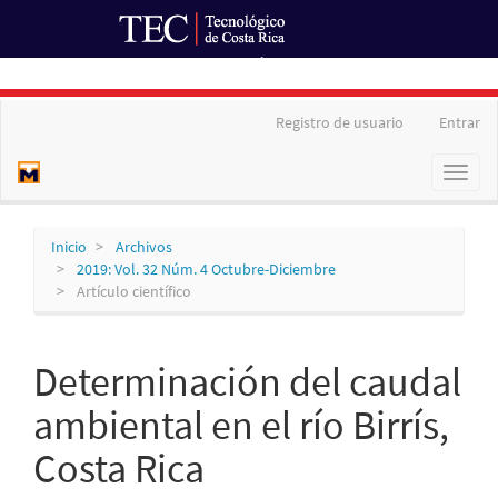
Ir al Portal de Revistas
Navegación
Registro de usuario
Entrar
principal
Contenido
Toggl
principal
naviga
Barra
lateral
Inicio
Archivos
2019: Vol. 32 Núm. 4 Octubre-Diciembre
Artículo científico
Determinación del caudal
ambiental en el río Birrís,
Costa Rica