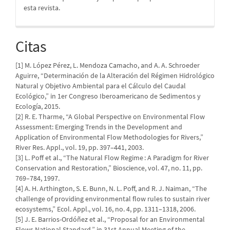
esta revista.
Citas
[1] M. López Pérez, L. Mendoza Camacho, and A. A. Schroeder
Aguirre, “Determinación de la Alteración del Régimen Hidrológico
Natural y Objetivo Ambiental para el Cálculo del Caudal
Ecológico,” in 1er Congreso Iberoamericano de Sedimentos y
Ecología, 2015.
[2] R. E. Tharme, “A Global Perspective on Environmental Flow
Assessment: Emerging Trends in the Development and
Application of Environmental Flow Methodologies for Rivers,”
River Res. Appl., vol. 19, pp. 397–441, 2003.
[3] L. Poff et al., “The Natural Flow Regime : A Paradigm for River
Conservation and Restoration,” Bioscience, vol. 47, no. 11, pp.
769–784, 1997.
[4] A. H. Arthington, S. E. Bunn, N. L. Poff, and R. J. Naiman, “The
challenge of providing environmental flow rules to sustain river
ecosystems,” Ecol. Appl., vol. 16, no. 4, pp. 1311–1318, 2006.
[5] J. E. Barrios-Ordóñez et al., “Proposal for an Environmental
Flows National Standard,” in 31st Annual Meeting of the