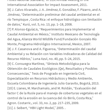
International Association for Impact Assessment, 2011.
[6] J. Calvo Alvarado, J. A. Jiménez, E. González, F. Pizarro, and A.
Jiménez, “Determinación preliminar del caudal ambiental en el
río Tempisque , Costa Rica : el enfoque hidrológico con limitación
de datos,” Kurú, vol. 5, no. 13, pp. 1–18, 2008.
[7] P. Alonso-EguíaLis, “Requerimientos para Implementar el
Caudal Ambiental en México,” Instituto Mexicano de Tecnología
del Agua, Alianza World Wildlife Fund/Fundación Gonzalo Río
Monte, Programa Hidrológico Internacional, Mexico, 2007.
[8] J. F. Casanova and A. Figueroa, “Determinación del caudal
Ambiental y su Relación con Variables Indicadoras de Calidad del
Recurso Hídrico,” Luna Azul, no. 40, pp. 5–24, 2015.
[9] C. Consuegra Martínez, “Síntesis Metodológica para la
Obtención de Caudales Ecológicos (Qe), Resultados y Posibles
Consecuencias,” Tesis de Posgrado en Ingeniería Civil,
Especialización en Recursos Hidráulicos y Medio Ambiente,
Escuela Colombiana de Ingeniería Julio Garavito, Bogotá, 2013.
[10] E. Lianes, M. Marchamalo, and M. Roldán, “Evaluación del
factor C de la Rusle para el manejo de coberturas vegetales en el
control de la erosión en la cuenca del río Birrís, Costa Rica,”
Agron. Costarric., vol. 33, no. 2, pp. 217–235, 2009.
[11] J. Seibert, “HBV Light Model,” 2005. .