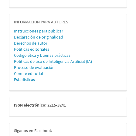
informacion
INFORMACIÓN PARA AUTORES
Instrucciones para publicar
Declaración de originalidad
Derechos de autor
Políticas editoriales
Código ética y buenas prácticas
Políticas de uso de Inteligencia Artificial (IA)
Proceso de evaluación
Comité editorial
Estadísticas
issn
ISSN electrónico: 2215-3241
redes
Síganos en Facebook