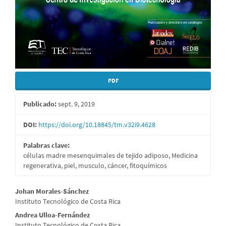
PDF
Publicado:
sept. 9, 2019
DOI:
https://doi.org/10.18845/tm.v32i9.4628
Palabras clave:
células madre mesenquimales de tejido adiposo, Medicina
regenerativa, piel, musculo, cáncer, fitoquímicos
Contenido
Johan Morales-Sánchez
Instituto Tecnológico de Costa Rica
principal
Andrea Ulloa-Fernández
Instituto Tecnológico de Costa Rica