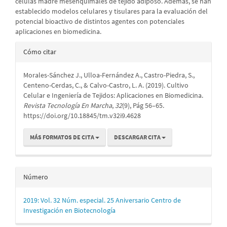
células madre mesenquimales de tejido adiposo. Además, se han
establecido modelos celulares y tisulares para la evaluación del
potencial bioactivo de distintos agentes con potenciales
aplicaciones en biomedicina.
Detalles
Cómo citar
del
Morales-Sánchez J., Ulloa-Fernández A., Castro-Piedra, S.,
artículo
Centeno-Cerdas, C., & Calvo-Castro, L. A. (2019). Cultivo
Celular e Ingeniería de Tejidos: Aplicaciones en Biomedicina.
Revista Tecnología En Marcha
,
32
(9), Pág 56–65.
https://doi.org/10.18845/tm.v32i9.4628
MÁS FORMATOS DE CITA
DESCARGAR CITA
Número
2019: Vol. 32 Núm. especial. 25 Aniversario Centro de
Investigación en Biotecnología