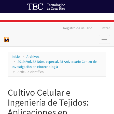
Ir al Portal de Revistas
Navegación
Registro de usuario
Entrar
principal
Contenido
Toggl
principal
naviga
Barra
lateral
Inicio
Archivos
2019: Vol. 32 Núm. especial. 25 Aniversario Centro de
Investigación en Biotecnología
Artículo científico
Cultivo Celular e
Ingeniería de Tejidos:
Aplicaciones en