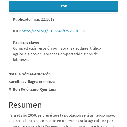
PDF
Publicado:
mar. 22, 2018
DOI:
https://doi.org/10.18845/tm.v31i1.3506
Palabras clave:
Compactación, erosión por labranza, rodajes, tráfico
agrícola, tipos de labranza.Compactación, tipos de
labranza.
Contenido
Natalia Gómez-Calderón
Karolina Villagra-Mendoza
principal
Milton Solórzano-Quintana
del
artículo
Resumen
Para el año 2050, se prevé que la población será un tercio mayor
a la actual. Esto se convierte en un reto para la agricultura por
aumentar su producción generando el menor impacto posible al