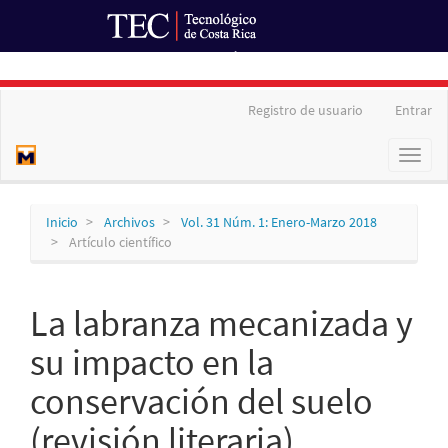
Ir al Portal de Revistas
Navegación
Registro de usuario
Entrar
principal
Contenido
Toggl
principal
naviga
Barra
lateral
Inicio
Archivos
Vol. 31 Núm. 1: Enero-Marzo 2018
Artículo científico
La labranza mecanizada y
su impacto en la
conservación del suelo
(revisión literaria)