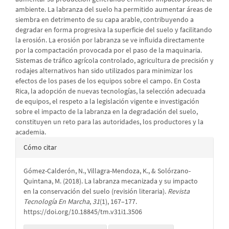
ambiente. La labranza del suelo ha permitido aumentar áreas de
siembra en detrimento de su capa arable, contribuyendo a
degradar en forma progresiva la superficie del suelo y facilitando
la erosión. La erosión por labranza se ve influida directamente
por la compactación provocada por el paso de la maquinaria.
Sistemas de tráfico agrícola controlado, agricultura de precisión y
rodajes alternativos han sido utilizados para minimizar los
efectos de los pases de los equipos sobre el campo. En Costa
Rica, la adopción de nuevas tecnologías, la selección adecuada
de equipos, el respeto a la legislación vigente e investigación
sobre el impacto de la labranza en la degradación del suelo,
constituyen un reto para las autoridades, los productores y la
academia.
Detalles
Cómo citar
del
Gómez-Calderón, N., Villagra-Mendoza, K., & Solórzano-
artículo
Quintana, M. (2018). La labranza mecanizada y su impacto
en la conservación del suelo (revisión literaria).
Revista
Tecnología En Marcha
,
31
(1), 167–177.
https://doi.org/10.18845/tm.v31i1.3506