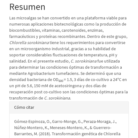
Resumen
Las microalgas se han convertido en una plataforma viable para
numerosas aplicaciones biotecnológicas como la producción de
biocombustibles, vitaminas, carotenoides, enzimas,
farmacéuticos y proteínas recombinantes. Dentro de este grupo,
Chlorella sorokiniana
tiene los requerimientos para convertirse
en un microorganismo industrial, gracias a su habilidad de
soportar considerables fluctuaciones de temperatura, pH y
salinidad. En el presente estudio,
C. sorokiniana
fue utilizada
para determinar las condiciones óptimas de transformación a
mediante Agrobacterium tumefaciens. Se determinó que una
densidad bacteriana de OD
= 1.5, 3 días de co-cultivo a 24°C en
600
un pH de 5.6, 150 mM de acetosiringona y dos días de
recuperación post co-cultivo son las condiciones óptimas para la
transformación de
C. sorokiniana
.
Detalles
Cómo citar
del
Gómez-Espinoza, O., Garro-Monge, G., Peraza-Moraga, J.,
artículo
Núñez-Montero, K., Meneses-Montero, K., & Guerrero-
Barrantes, M. (2018). Transformación genética de Chlorella