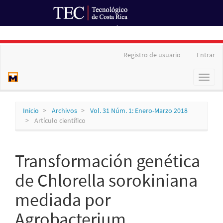
Ir al Portal de Revistas
Navegación
Registro de usuario
Entrar
principal
Contenido
Toggl
principal
naviga
Barra
lateral
Inicio
Archivos
Vol. 31 Núm. 1: Enero-Marzo 2018
Artículo científico
Transformación genética
de Chlorella sorokiniana
mediada por
Agrobacterium