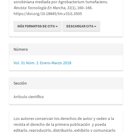
sorokiniana mediada por Agrobacterium tumefaciens.
Revista Tecnología En Marcha
,
31
(1), 160–166.
https://doi.org/10.18845/tm.v31i1.3505
MÁS FORMATOS DE CITA
DESCARGAR CITA
Número
Vol. 31 Núm. 1: Enero-Marzo 2018
Sección
Artículo científico
Los autores conservan los derechos de autor y ceden a la
revista el derecho de la primera publicación
y pueda
editarlo, reproducirlo, distribuirlo, exhibirlo y comunicarlo