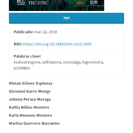
PDF
Publicado:
mar. 22, 2018
DOI:
https://doi.org/10.18845/tm.v31i1.3505
Palabras clave:
Acetosiringona, ceftriaxona, microalga, higromicina,
pCAMBIA.
Contenido
Olman Gómez-Espinoza
Giovanni Garro-Monge
principal
Johnny Peraza-Moraga
del
Kattia Núñez-Montero
artículo
Karla Meneses-Montero
Maritza Guerrero-Barrantes