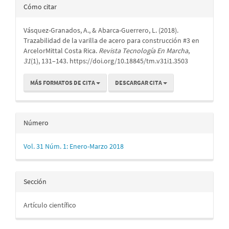
Detalles
Cómo citar
del
Vásquez-Granados, A., & Abarca-Guerrero, L. (2018).
artículo
Trazabilidad de la varilla de acero para construcción #3 en
ArcelorMittal Costa Rica.
Revista Tecnología En Marcha
,
31
(1), 131–143. https://doi.org/10.18845/tm.v31i1.3503
MÁS FORMATOS DE CITA
DESCARGAR CITA
Número
Vol. 31 Núm. 1: Enero-Marzo 2018
Sección
Artículo científico