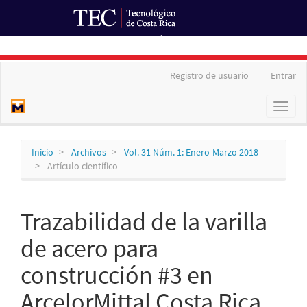
Ir al Portal de Revistas
Navegación
Registro de usuario
Entrar
principal
Contenido
Toggl
principal
naviga
Barra
lateral
Inicio
Archivos
Vol. 31 Núm. 1: Enero-Marzo 2018
Artículo científico
Trazabilidad de la varilla
de acero para
construcción #3 en
ArcelorMittal Costa Rica