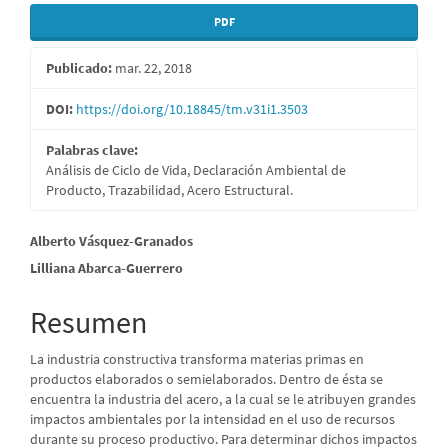
PDF
Publicado:
mar. 22, 2018
DOI:
https://doi.org/10.18845/tm.v31i1.3503
Palabras clave:
Análisis de Ciclo de Vida, Declaración Ambiental de
Producto, Trazabilidad, Acero Estructural.
Contenido
Alberto Vásquez-Granados
Lilliana Abarca-Guerrero
principal
del
Resumen
artículo
La industria constructiva transforma materias primas en
productos elaborados o semielaborados. Dentro de ésta se
encuentra la industria del acero, a la cual se le atribuyen grandes
impactos ambientales por la intensidad en el uso de recursos
durante su proceso productivo. Para determinar dichos impactos