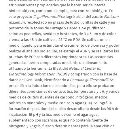
atribuyen varias propiedades que le hacen ser de interés
biotecnológico, como por ejemplo, para control biológico. En
este proyecto
C. guillermondii
se logró aislar del zacate
Panicum
maximun
, recolectado en plazas de futbol, orillas de calle y en
potreros de la zonas de Cartago y Heredia. Se purificaron
colonias pequeñas, ovoides y brotantes, de 3 a 5 µm y de color
crema, a las 48 h de cultivo a 25 °C en PDA. Se cultivaron en
medio líquido, para estimular el crecimiento de biomasa y poder
realizar el análisis molecular, se extrajo el ADN y se realizaron las
pruebas de PCR con diferentes imprimadores. Las secuencias
generadas fueron comparadas mediante un alineamiento
utilizando la herramienta Blast del
National Center for
Biotechnology Information (NCBI)
y compararon con la base de
datos del Gen Bank, identificando a
Candida guillermondii
. Se
procedió a la inducción de pseudohifas, para ello se probaron
diferentes condiciones de cultivo: luz, temperatura y pH, y varios
medios de cultivo (fuentes de carbono, nitrógeno, medios
pobres en minerales y medio con solo agaragua). Se logró la
formación de pseudomicelio bien desarrollado desde las 96 h de
incubación. El pH y la luz, medios como el agar agua,
suplementado con sacarosa, el que no contenía fuente de
nitrógeno y Vogels, fueron determinantes para la aparición de