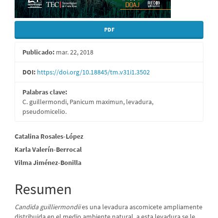
PDF
Publicado:
mar. 22, 2018
DOI:
https://doi.org/10.18845/tm.v31i1.3502
Palabras clave:
C. guillermondi, Panicum maximun, levadura,
pseudomicelio.
Contenido
Catalina Rosales-López
Karla Valerín-Berrocal
principal
Vilma Jiménez-Bonilla
del
artículo
Resumen
Candida guilliermondii
es una levadura ascomicete ampliamente
distribuida en el medio ambiente natural, a esta levadura se le