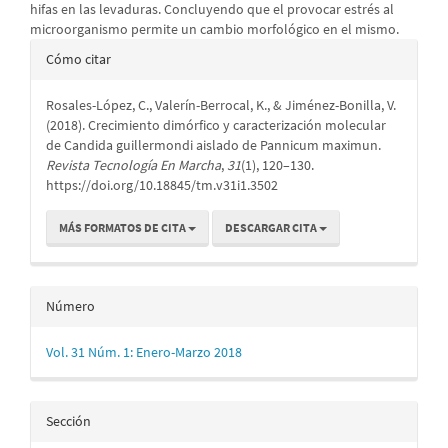
hifas en las levaduras. Concluyendo que el provocar estrés al
microorganismo permite un cambio morfológico en el mismo.
Detalles
Cómo citar
del
Rosales-López, C., Valerín-Berrocal, K., & Jiménez-Bonilla, V.
artículo
(2018). Crecimiento dimórfico y caracterización molecular
de Candida guillermondi aislado de Pannicum maximun.
Revista Tecnología En Marcha
,
31
(1), 120–130.
https://doi.org/10.18845/tm.v31i1.3502
MÁS FORMATOS DE CITA
DESCARGAR CITA
Número
Vol. 31 Núm. 1: Enero-Marzo 2018
Sección