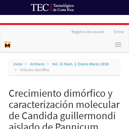
Ir al Portal de Revistas
Navegación
Registro de usuario
Entrar
principal
Contenido
Toggl
principal
naviga
Barra
lateral
Inicio
Archivos
Vol. 31 Núm. 1: Enero-Marzo 2018
Artículo científico
Crecimiento dimórfico y
caracterización molecular
de Candida guillermondi
aislado de Pannicum