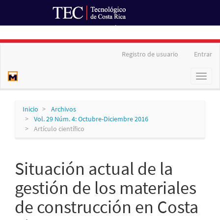
Ir al Portal de Revistas
Navegación
Registro de usuario
Entrar
principal
Contenido
Toggl
principal
naviga
Barra
lateral
Inicio
Archivos
Vol. 29 Núm. 4: Octubre-Diciembre 2016
Artículo científico
Situación actual de la
gestión de los materiales
de construcción en Costa