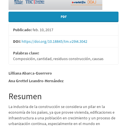
PDF
Publicado:
feb. 10, 2017
DOI:
https://doi.org/10.18845/tm.v29i4.3042
Palabras clave:
Composición, cantidad, residuos construcción, causas
Contenido
Lilliana Abarca-Guerrero
Ana Grettel Leandro-Hernández
principal
del
Resumen
artículo
La industria de la construcción se considera un pilar en la
economía de los países, ya que provee vivienda, edificaciones e
infraestructura a una población en crecimiento y un proceso de
urbanización continua, especialmente en el mundo en