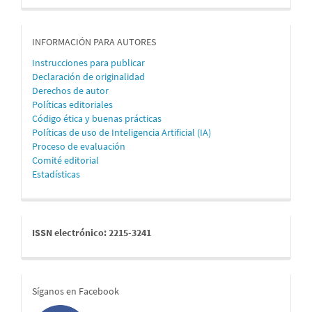
informacion
INFORMACIÓN PARA AUTORES
Instrucciones para publicar
Declaración de originalidad
Derechos de autor
Políticas editoriales
Código ética y buenas prácticas
Políticas de uso de Inteligencia Artificial (IA)
Proceso de evaluación
Comité editorial
Estadísticas
issn
ISSN electrónico: 2215-3241
redes
Síganos en Facebook