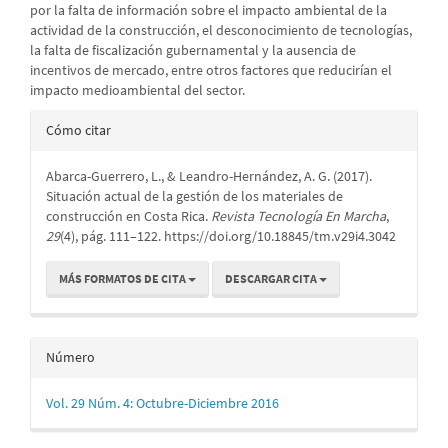
por la falta de información sobre el impacto ambiental de la
actividad de la construcción, el desconocimiento de tecnologías,
la falta de fiscalización gubernamental y la ausencia de
incentivos de mercado, entre otros factores que reducirían el
impacto medioambiental del sector.
Detalles
Cómo citar
del
Abarca-Guerrero, L., & Leandro-Hernández, A. G. (2017).
artículo
Situación actual de la gestión de los materiales de
construcción en Costa Rica.
Revista Tecnología En Marcha
,
29
(4), pág. 111–122. https://doi.org/10.18845/tm.v29i4.3042
MÁS FORMATOS DE CITA
DESCARGAR CITA
Número
Vol. 29 Núm. 4: Octubre-Diciembre 2016