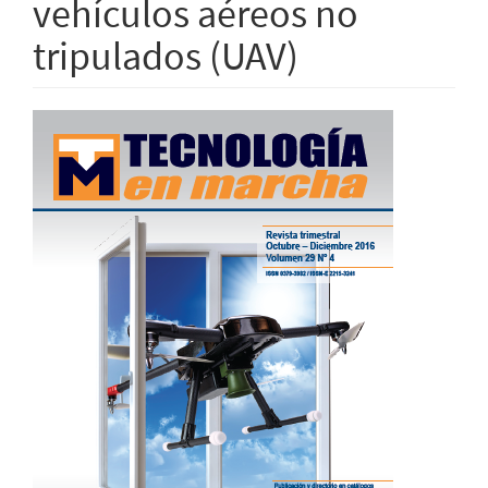
vehículos aéreos no
tripulados (UAV)
Barra
lateral
del
artículo