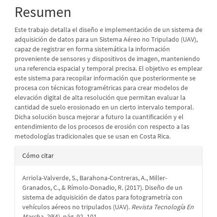
Resumen
Este trabajo detalla el diseño e implementación de un sistema de
adquisición de datos para un Sistema Aéreo no Tripulado (UAV),
capaz de registrar en forma sistemática la información
proveniente de sensores y dispositivos de imagen, manteniendo
una referencia espacial y temporal precisa. El objetivo es emplear
este sistema para recopilar información que posteriormente se
procesa con técnicas fotogramétricas para crear modelos de
elevación digital de alta resolución que permitan evaluar la
cantidad de suelo erosionado en un cierto intervalo temporal.
Dicha solución busca mejorar a futuro la cuantificación y el
entendimiento de los procesos de erosión con respecto a las
metodologías tradicionales que se usan en Costa Rica.
Detalles
Cómo citar
del
Arriola-Valverde, S., Barahona-Contreras, A., Miller-
artículo
Granados, C., & Rímolo-Donadio, R. (2017). Diseño de un
sistema de adquisición de datos para fotogrametría con
vehículos aéreos no tripulados (UAV).
Revista Tecnología En
Marcha
,
29
(4), pág. 92–101.