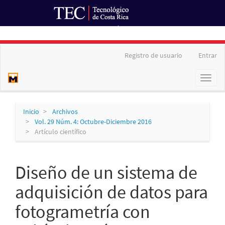
Ir al Portal de Revistas
Navegación
Registro de usuario
Entrar
principal
Contenido
Toggl
principal
naviga
Barra
lateral
Inicio
Archivos
Vol. 29 Núm. 4: Octubre-Diciembre 2016
Artículo científico
Diseño de un sistema de
adquisición de datos para
fotogrametría con