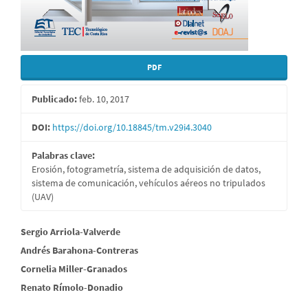
PDF
Publicado:
feb. 10, 2017
DOI:
https://doi.org/10.18845/tm.v29i4.3040
Palabras clave:
Erosión, fotogrametría, sistema de adquisición de datos,
sistema de comunicación, vehículos aéreos no tripulados
(UAV)
Contenido
Sergio Arriola-Valverde
Andrés Barahona-Contreras
principal
Cornelia Miller-Granados
del
Renato Rímolo-Donadio
artículo