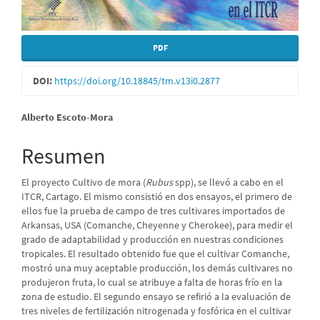
PDF
DOI:
https://doi.org/10.18845/tm.v13i0.2877
Contenido
Alberto Escoto-Mora
principal
Resumen
del
El proyecto Cultivo de mora (
Rubus
spp), se llevó a cabo en el
artículo
ITCR, Cartago. El mismo consistió en dos ensayos, el primero de
ellos fue la prueba de campo de tres cultivares importados de
Arkansas, USA (Comanche, Cheyenne y Cherokee), para medir el
grado de adaptabilidad y producción en nuestras condiciones
tropicales. El resultado obtenido fue que el cultivar Comanche,
mostró una muy aceptable producción, los demás cultivares no
produjeron fruta, lo cual se atribuye a falta de horas frío en la
zona de estudio. El segundo ensayo se refirió a la evaluación de
tres niveles de fertilización nitrogenada y fosfórica en el cultivar