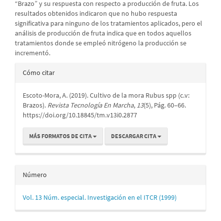
“Brazo” y su respuesta con respecto a producción de fruta. Los
resultados obtenidos indicaron que no hubo respuesta
significativa para ninguno de los tratamientos aplicados, pero el
análisis de producción de fruta indica que en todos aquellos
tratamientos donde se empleó nitrógeno la producción se
incrementó.
Detalles
Cómo citar
del
Escoto-Mora, A. (2019). Cultivo de la mora Rubus spp (c.v:
artículo
Brazos).
Revista Tecnología En Marcha
,
13
(5), Pág. 60–66.
https://doi.org/10.18845/tm.v13i0.2877
MÁS FORMATOS DE CITA
DESCARGAR CITA
Número
Vol. 13 Núm. especial. Investigación en el ITCR (1999)