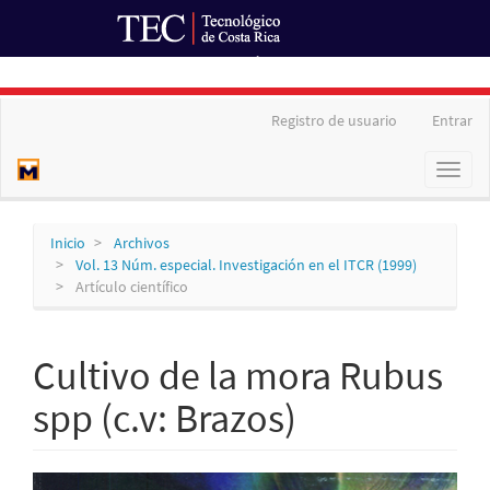
Ir al Portal de Revistas
Navegación
Registro de usuario
Entrar
principal
Contenido
Toggl
principal
naviga
Barra
lateral
Inicio
Archivos
Vol. 13 Núm. especial. Investigación en el ITCR (1999)
Artículo científico
Cultivo de la mora Rubus
spp (c.v: Brazos)
Barra