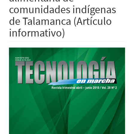
comunidades indígenas
de Talamanca (Artículo
informativo)
Barra
lateral
del
artículo