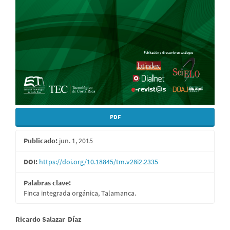
PDF
Publicado:
jun. 1, 2015
DOI:
https://doi.org/10.18845/tm.v28i2.2335
Palabras clave:
Finca integrada orgánica, Talamanca.
Contenido
Ricardo Salazar-Díaz