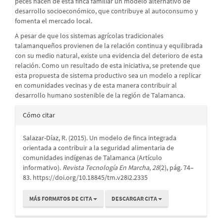
peces hacen de esta finca familiar un modelo alternativo de
desarrollo socioeconómico, que contribuye al autoconsumo y
fomenta el mercado local.
A pesar de que los sistemas agrícolas tradicionales
talamanqueños provienen de la relación continua y equilibrada
con su medio natural, existe una evidencia del deterioro de esta
relación. Como un resultado de esta iniciativa, se pretende que
esta propuesta de sistema productivo sea un modelo a replicar
en comunidades vecinas y de esta manera contribuir al
desarrollo humano sostenible de la región de Talamanca.
Detalles
Cómo citar
del
Salazar-Díaz, R. (2015). Un modelo de finca integrada
artículo
orientada a contribuir a la seguridad alimentaria de
comunidades indígenas de Talamanca (Artículo
informativo).
Revista Tecnología En Marcha
,
28
(2), pág. 74–
83. https://doi.org/10.18845/tm.v28i2.2335
MÁS FORMATOS DE CITA
DESCARGAR CITA