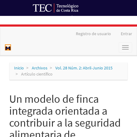
Ir al Portal de Revistas
Navegación
Registro de usuario
Entrar
principal
Contenido
Toggl
principal
naviga
Barra
lateral
Inicio
Archivos
Vol. 28 Núm. 2: Abril-Junio 2015
Artículo científico
Un modelo de finca
integrada orientada a
contribuir a la seguridad
alimentaria de