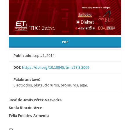
PDF
Publicado:
sept. 1, 2014
DOI:
https://doi.org/10.18845/tm.v27i3.2069
Palabras clave:
Electrodos, plata, cloruros, bromuros, agar.
Contenido
José de Jesús Pérez-Saavedra
Sonia Rincón-Arce
principal
Félix Fuentes-Armenta
del
artículo