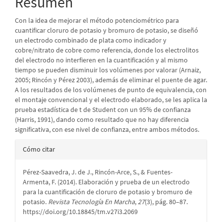
Resumen
Con la idea de mejorar el método potenciométrico para
cuantificar cloruro de potasio y bromuro de potasio, se diseñó
un electrodo combinado de plata como indicador y
cobre/nitrato de cobre como referencia, donde los electrolitos
del electrodo no interfieren en la cuantificación y al mismo
tiempo se pueden disminuir los volúmenes por valorar (Arnaiz,
2005; Rincón y Pérez 2003), además de eliminar el puente de agar.
A los resultados de los volúmenes de punto de equivalencia, con
el montaje convencional y el electrodo elaborado, se les aplica la
prueba estadística de t de Student con un 95% de confianza
(Harris, 1991), dando como resultado que no hay diferencia
significativa, con ese nivel de confianza, entre ambos métodos.
Detalles
Cómo citar
del
Pérez-Saavedra, J. de J., Rincón-Arce, S., & Fuentes-
artículo
Armenta, F. (2014). Elaboración y prueba de un electrodo
para la cuantificación de cloruro de potasio y bromuro de
potasio.
Revista Tecnología En Marcha
,
27
(3), pág. 80–87.
https://doi.org/10.18845/tm.v27i3.2069