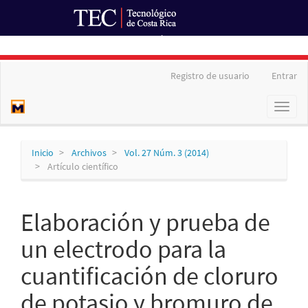
Ir al Portal de Revistas
Navegación
Registro de usuario
Entrar
principal
Contenido
Toggl
principal
naviga
Barra
lateral
Inicio
Archivos
Vol. 27 Núm. 3 (2014)
Artículo científico
Elaboración y prueba de
un electrodo para la
cuantificación de cloruro
de potasio y bromuro de