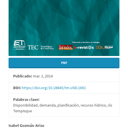
PDF
Publicado:
mar. 1, 2014
DOI:
https://doi.org/10.18845/tm.v0i0.1661
Palabras clave:
Disponibilidad, demanda, planificación, recurso hídrico, río
Tempisque
Contenido
Isabel Guzmán-Arias