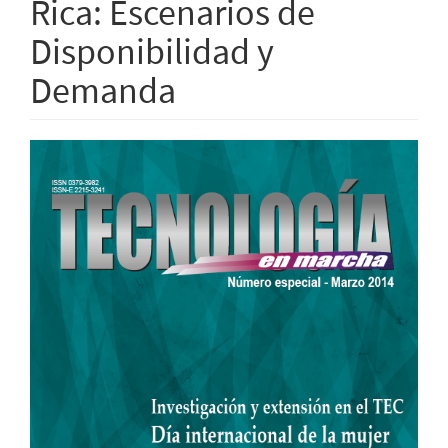
Rica: Escenarios de
Disponibilidad y
Demanda
Barra
lateral
del
artículo