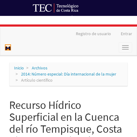
Ir al Portal de Revistas
Navegación
Registro de usuario
Entrar
principal
Contenido
Toggl
principal
naviga
Barra
lateral
Inicio
Archivos
2014: Número especial: Día internacional de la mujer
Artículo científico
Recurso Hídrico
Superficial en la Cuenca
del río Tempisque, Costa