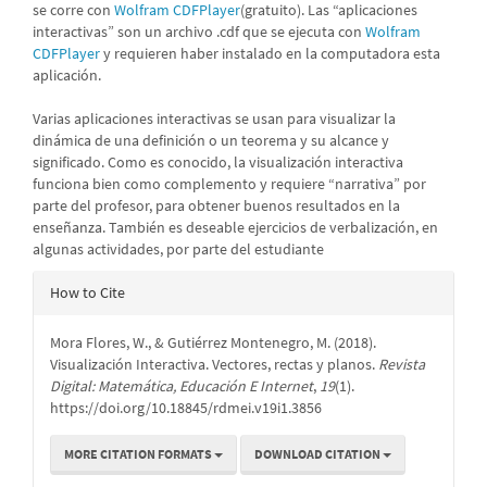
se corre con
Wolfram CDFPlayer
(gratuito). Las “aplicaciones
interactivas” son un archivo .cdf que se ejecuta con
Wolfram
CDFPlayer
y requieren haber instalado en la computadora esta
aplicación.
Varias aplicaciones interactivas se usan para visualizar la
dinámica de una definición o un teorema y su alcance y
significado. Como es conocido, la visualización interactiva
funciona bien como complemento y requiere “narrativa” por
parte del profesor, para obtener buenos resultados en la
enseñanza. También es deseable ejercicios de verbalización, en
algunas actividades, por parte del estudiante
Article
How to Cite
Details
Mora Flores, W., & Gutiérrez Montenegro, M. (2018).
Visualización Interactiva. Vectores, rectas y planos.
Revista
Digital: Matemática, Educación E Internet
,
19
(1).
https://doi.org/10.18845/rdmei.v19i1.3856
MORE CITATION FORMATS
DOWNLOAD CITATION