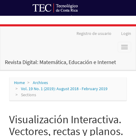
Ir al Portal de Revistas
Main
Registro de usuario
Login
Navigation
Main
Toggl
Content
naviga
Sidebar
Revista Digital: Matemática, Educación e Internet
Home
Archives
Vol. 19 No. 1 (2019): August 2018 - February 2019
Sections
Visualización Interactiva.
Vectores, rectas y planos.