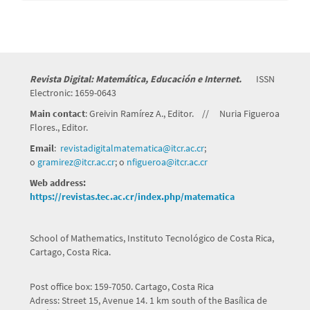
Revista Digital: Matemática, Educación e Internet.
ISSN
Electronic: 1659-0643
Main contact
: Greivin Ramírez A., Editor. // Nuria Figueroa
Flores., Editor.
Email
:
revistadigitalmatematica@itcr.
ac.cr
;
o
gramirez@itcr.ac.cr
; o
nfigueroa@itcr.ac.cr
Web address:
https://revistas.tec.ac.cr/index.php/matematica
School of Mathematics, Instituto Tecnológico de Costa Rica,
Cartago, Costa Rica.
Post office box: 159-7050. Cartago, Costa Rica
Adress: Street 15, Avenue 14. 1 km south of the Basílica de