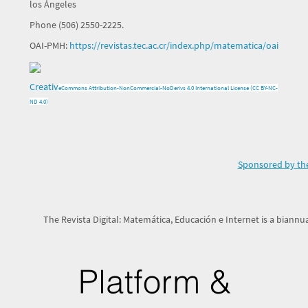
los Ángeles
Phone (506) 2550-2225.
OAI-PMH:
https://revistas.tec.ac.cr/index.php/matematica/oai
Creativ
e
Commons Attribution-NonCommercial-NoDerivs 4.0 International License (CC BY-NC-
ND 4.0)
Sponsored by the
The Revista Digital: Matemática, Educación e Internet is a biannua