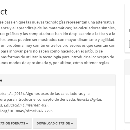
e
S
nt
ct
o se basa en que las nuevas tecnologías representan una alternativa
anza y el aprendizaje de las matemáticas; las calculadoras simples,
ras gráficas y las computadoras han ido desplazando a la tiza y a la
s los temas pueden ser mostrados con mayor dinamismo y agilidad.
 un problema muy común entre los profesores es que cuentan con
 para innovar, pero no saben como hacerlo, en el artículo se
nas formas de utilizar la tecnología para introducir el concepto de
gunos modos de aproximarla y, por último, cómo obtener reglas
e
te
s
ízar, A. (2015). Algunos usos de las calculadoras y la
ra para introducir el concepto de derivada.
Revista Digital:
a, Educación E Internet
,
4
(2).
i.org/10.18845/rdmei.v4i2.2295
TATION FORMATS
DOWNLOAD CITATION