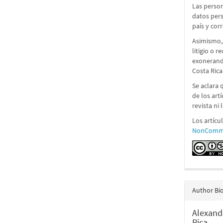
Las person
datos pers
país y cor
Asimismo,
litigio o 
exonerando
Costa Rica
Se aclara 
de los art
revista ni
Los artícu
NonCommer
Author Bi
Alexand
Rica