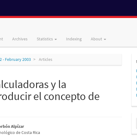
nt
Archives
Statistics
Indexing
About
02 - February 2003
Articles
lculadoras y la
oducir el concepto de
M
a
orbón Alpízar
nológico de Costa Rica