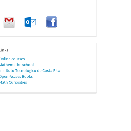
enlaces
Links
Online
courses
Mathematics school
Instituto Tecnológico de Costa Rica
Open-Access Books
Math Curiosities