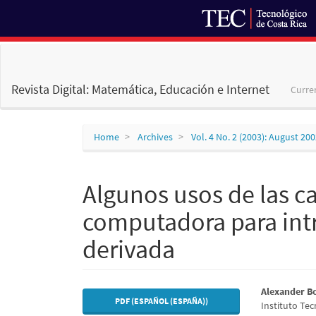
Main
Navigation
Main
Revista Digital: Matemática, Educación e Internet
Curre
Content
Sidebar
Home
Archives
Vol. 4 No. 2 (2003): August 20
Algunos usos de las ca
computadora para intr
derivada
Article
Main
Alexander B
PDF (ESPAÑOL (ESPAÑA))
Instituto Tec