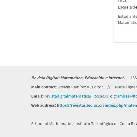
Escuela d
Estudiante
Matemátic
Revista Digital: Matemática, Educación e Internet.
ISS
Main contact
: Greivin Ramírez A., Editor. // Nuria Figuero
Email
:
revistadigitalmatematica@itcr.
ac.cr
; o
gramirez@itcr
Web address:
https://revistas.tec.ac.cr/index.php/mate
School of Mathematics, Instituto Tecnológico de Costa Rica