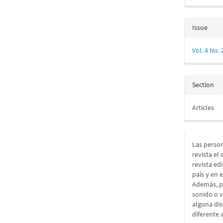
Issue
Vol. 4 No.
Section
Articles
Las person
revista el
revista ed
país y en 
Además, pe
sonido o 
alguna dis
diferente a