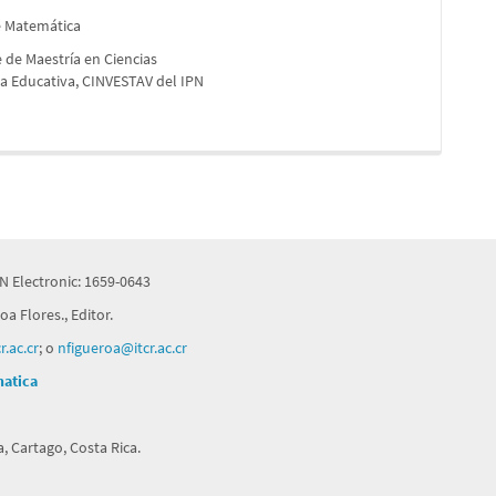
e Matemática
 de Maestría en Ciencias
a Educativa, CINVESTAV del IPN
N Electronic: 1659-0643
a Flores., Editor.
.ac.cr
; o
nfigueroa@itcr.ac.cr
matica
, Cartago, Costa Rica.