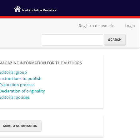
Ir al Portal de Revistas
Registro de usuario
Login
SEARCH
MAGAZINE INFORMATION FOR THE AUTHORS
Editorial group
Instructions to publish
Evaluation process
Declaration of originality
Editorial policies
ake
MAKE A SUBMISSION