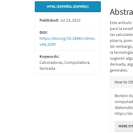
Sidebar
Articl
HTML (ESPAÑOL (ESPAÑA))
Conte
Abstra
Published:
Jul 23, 2015
Este artícul
para la enseñ
DOI:
las calculado
https://doi.org/10.18845/rdmei.
pizarra, pue
v4i2.2295
Sin embargo,
la tecnología
Keywords:
sugieren algu
Calculadoras, Computadora,
derivada, al
Derivada
generales.
Articl
How to Ci
Detail
Borbón Alp
computado
Matemátic
https://do
MORE CI