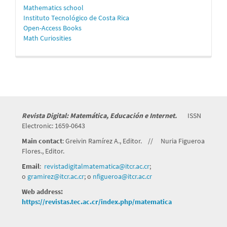
Mathematics school
Instituto Tecnológico de Costa Rica
Open-Access Books
Math Curiosities
Revista Digital: Matemática, Educación e Internet.
ISSN
Electronic: 1659-0643
Main contact
: Greivin Ramírez A., Editor. // Nuria Figueroa
Flores., Editor.
Email
:
revistadigitalmatematica@itcr.
ac.cr
;
o
gramirez@itcr.ac.cr
; o
nfigueroa@itcr.ac.cr
Web address:
https://revistas.tec.ac.cr/index.php/matematica