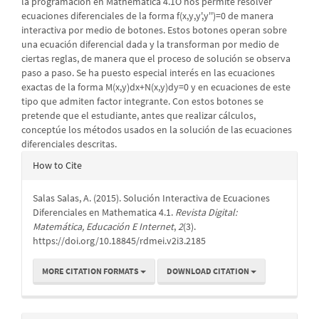
la programación en Mathematica 4.1Ô nos permite resolver
ecuaciones diferenciales de la forma f(x,y,y',y'')=0 de manera
interactiva por medio de botones. Estos botones operan sobre
una ecuación diferencial dada y la transforman por medio de
ciertas reglas, de manera que el proceso de solución se observa
paso a paso. Se ha puesto especial interés en las ecuaciones
exactas de la forma M(x,y)dx+N(x,y)dy=0 y en ecuaciones de este
tipo que admiten factor integrante. Con estos botones se
pretende que el estudiante, antes que realizar cálculos,
conceptúe los métodos usados en la solución de las ecuaciones
diferenciales descritas.
Article
How to Cite
Details
Salas Salas, A. (2015). Solución Interactiva de Ecuaciones
Diferenciales en Mathematica 4.1.
Revista Digital:
Matemática, Educación E Internet
,
2
(3).
https://doi.org/10.18845/rdmei.v2i3.2185
MORE CITATION FORMATS
DOWNLOAD CITATION