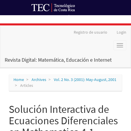
Ir al Portal de Revistas
Main
Registro de usuario
Login
Navigation
Main
Toggl
Content
naviga
Sidebar
Revista Digital: Matemática, Educación e Internet
Home
Archives
Vol. 2 No. 3 (2001): May-August, 2001
Articles
Solución Interactiva de
Ecuaciones Diferenciales