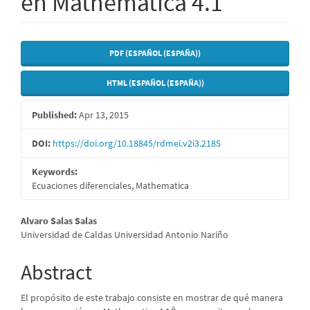
en Mathematica 4.1
Article
PDF (ESPAÑOL (ESPAÑA))
Sidebar
HTML (ESPAÑOL (ESPAÑA))
Published:
Apr 13, 2015
DOI:
https://doi.org/10.18845/rdmei.v2i3.2185
Keywords:
Ecuaciones diferenciales, Mathematica
Main
Alvaro Salas Salas
Universidad de Caldas Universidad Antonio Nariño
Article
Content
Abstract
El propósito de este trabajo consiste en mostrar de qué manera