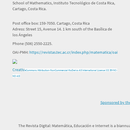
School of Mathematics, Instituto Tecnológico de Costa Rica,
Cartago, Costa Rica.
Post office box: 159-7050. Cartago, Costa Rica
Adress: Street 15, Avenue 14. 1 km south of the Basílica de
los Ángeles
Phone (506) 2550-2225.
OAI-PMH:
https://revistas.tec.ac.cr/index.php/matematica/oai
Creativ
e
Commons Attribution-NonCommercial-NoDerivs 4.0 International License (CC BY-NC-
ND 4.0)
Sponsored by the
The Revista Digital: Matemática, Educación e Internet is a biannua