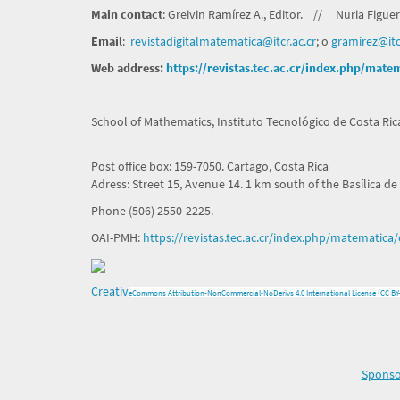
Main contact
: Greivin Ramírez A., Editor. // Nuria Figuero
Email
:
revistadigitalmatematica@itcr.
ac.cr
; o
gramirez@itcr
Web address:
https://revistas.tec.ac.cr/index.php/mate
School of Mathematics, Instituto Tecnológico de Costa Rica
Post office box: 159-7050. Cartago, Costa Rica
Adress: Street 15, Avenue 14. 1 km south of the Basílica de
Phone (506) 2550-2225.
OAI-PMH:
https://revistas.tec.ac.cr/index.php/matematica/
Creativ
e
Commons Attribution-NonCommercial-NoDerivs 4.0 International License (CC BY
Sponsor