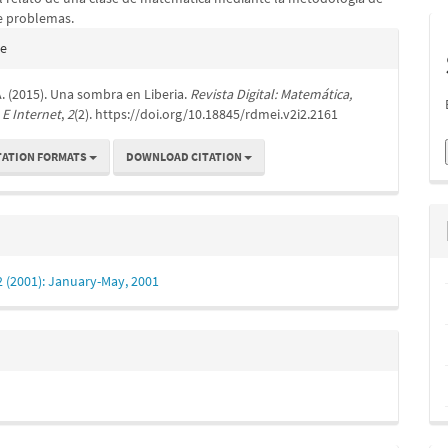
S
e problemas.
e
te
s
A. (2015). Una sombra en Liberia.
Revista Digital: Matemática,
E Internet
,
2
(2). https://doi.org/10.18845/rdmei.v2i2.2161
TATION FORMATS
DOWNLOAD CITATION
 2 (2001): January-May, 2001