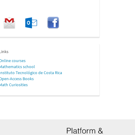
enlaces
Links
Online
courses
Mathematics school
Instituto Tecnológico de Costa Rica
Open-Access Books
Math Curiosities