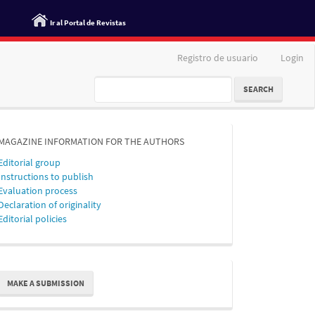
Ir al Portal de Revistas
Registro de usuario
Login
SEARCH
MAGAZINE INFORMATION FOR THE AUTHORS
Editorial group
Instructions to publish
Evaluation process
Declaration of originality
Editorial policies
ake
MAKE A SUBMISSION