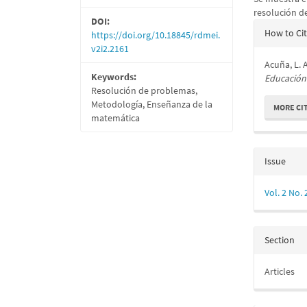
resolución d
DOI:
Articl
How to Ci
https://doi.org/10.18845/rdmei.
Detail
v2i2.2161
Acuña, L. 
Keywords:
Educación 
Resolución de problemas,
Metodología, Enseñanza de la
MORE CI
matemática
Issue
Vol. 2 No.
Section
Articles