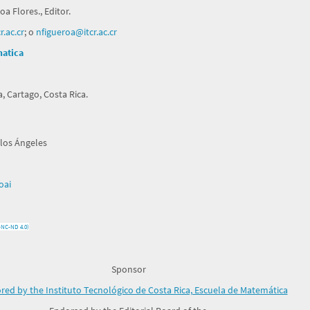
a Flores., Editor.
.ac.cr
; o
nfigueroa@itcr.ac.cr
matica
, Cartago, Costa Rica.
 los Ángeles
oai
-NC-ND 4.0)
Sponsor
ed by the Instituto Tecnológico de Costa Rica, Escuela de Matemática