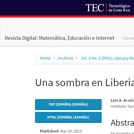
Main
Navigation
Main
Revista Digital: Matemática, Educación e Internet
Curre
Content
Sidebar
Home
Archives
Vol. 2 No. 2 (2001): January-M
Una sombra en Liberi
Article
Main
Luis A. Acuñ
PDF (ESPAÑOL (ESPAÑA))
Instituto Tec
Sidebar
Articl
HTML (ESPAÑOL (ESPAÑA))
Conte
Abstra
Published:
Mar 23, 2015
Se muestra e