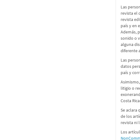
Las person
revista el
revista ed
país y en 
Además, pe
sonido o 
alguna dis
diferente a
Las person
datos pers
país y cor
Asimismo,
litigio o 
exonerando
Costa Rica
Se aclara 
de los art
revista ni
Los artícu
NonCommer