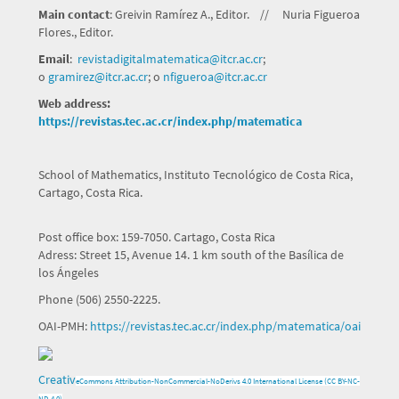
Main contact
: Greivin Ramírez A., Editor. // Nuria Figueroa
Flores., Editor.
Email
:
revistadigitalmatematica@itcr.
ac.cr
;
o
gramirez@itcr.ac.cr
; o
nfigueroa@itcr.ac.cr
Web address:
https://revistas.tec.ac.cr/index.php/matematica
School of Mathematics, Instituto Tecnológico de Costa Rica,
Cartago, Costa Rica.
Post office box: 159-7050. Cartago, Costa Rica
Adress: Street 15, Avenue 14. 1 km south of the Basílica de
los Ángeles
Phone (506) 2550-2225.
OAI-PMH:
https://revistas.tec.ac.cr/index.php/matematica/oai
Creativ
e
Commons Attribution-NonCommercial-NoDerivs 4.0 International License (CC BY-NC-
ND 4.0)