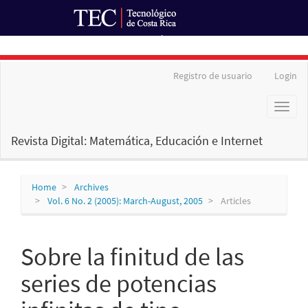
Ir al Portal de Revistas
Main
Registro de usuario
Login
Navigation
Main
Toggl
Content
naviga
Sidebar
Revista Digital: Matemática, Educación e Internet
Home
Archives
Vol. 6 No. 2 (2005): March-August, 2005
Articles
Sobre la finitud de las
series de potencias