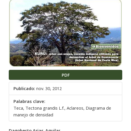
Barra
lateral
del
artículo
PDF
Publicado:
nov. 30, 2012
Palabras clave:
Teca, Tectona grandis L.f., Aclareos, Diagrama de
manejo de densidad
Contenido
Dagoberto Arias-Aguilar