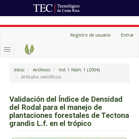
Ir al Portal de Revistas
Navegación
Registro de usuario
Entrar
principal
Contenido
Toggle
principal
navigation
Barra
lateral
Inicio
Archivos
Vol. 1 Núm. 1 (2004)
Artículos científicos
Validación del Índice de Densidad
del Rodal para el manejo de
plantaciones forestales de Tectona
grandis L.f. en el trópico