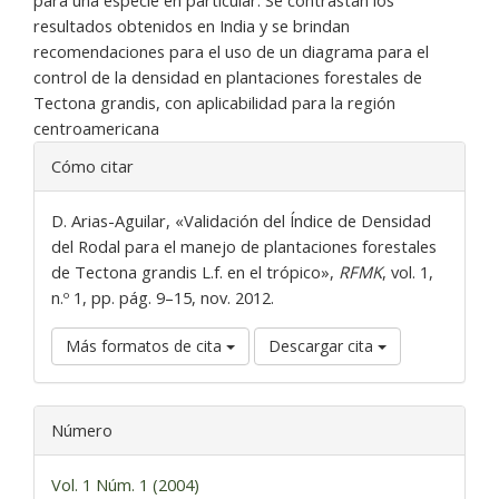
para una especie en particular. Se contrastan los
resultados obtenidos en India y se brindan
recomendaciones para el uso de un diagrama para el
control de la densidad en plantaciones forestales de
Tectona grandis, con aplicabilidad para la región
centroamericana
Detalles
Cómo citar
del
artículo
D. Arias-Aguilar, «Validación del Índice de Densidad
del Rodal para el manejo de plantaciones forestales
de Tectona grandis L.f. en el trópico»,
RFMK
, vol. 1,
n.º 1, pp. pág. 9–15, nov. 2012.
Más formatos de cita
Descargar cita
Número
Vol. 1 Núm. 1 (2004)