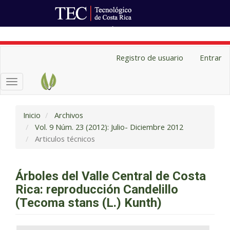
Ir al Portal de Revistas
Navegación
Registro de usuario
Entrar
principal
Contenido
Toggle
principal
navigation
Barra
lateral
Inicio
Archivos
Vol. 9 Núm. 23 (2012): Julio- Diciembre 2012
Articulos técnicos
Árboles del Valle Central de Costa
Rica: reproducción Candelillo
(Tecoma stans (L.) Kunth)
Barra