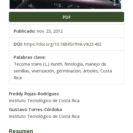
PDF
Publicado:
nov. 23, 2012
DOI:
https://doi.org/10.18845/rfmk.v9i23.492
Palabras clave:
Tecoma stans (L.) Kunth, fenología, manejo de
semillas, viverización, germinación, árboles, Costa
Rica
Contenido
Freddy Rojas-Rodríguez
principal
Instituto Tecnológico de Costa Rica
del
Gustavo Torres-Córdoba
artículo
Instituto Tecnológico de Costa Rica
Resumen