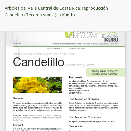
Volver
Árboles del Valle Central de Costa Rica: reproducción
a
Candelillo (Tecoma stans (L.) Kunth)
los
detalles
De
del
De
artículo
P