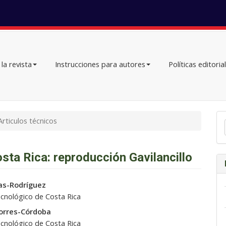
la revista
Instrucciones para autores
Políticas editoria
En
rticulos técnicos
un
ar
osta Rica: reproducción Gavilancillo
do
as-Rodríguez
ecnológico de Costa Rica
orres-Córdoba
ecnológico de Costa Rica