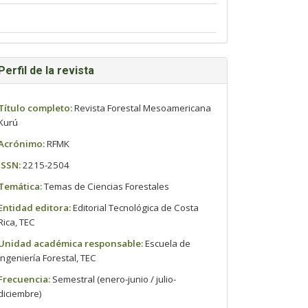
Perfil de la revista
Título completo:
Revista Forestal Mesoamericana
Kurú
Acrónimo:
RFMK
ISSN:
2215-2504
Temática:
Temas de Ciencias Forestales
Entidad editora:
Editorial Tecnológica de Costa
Rica, TEC
Unidad académica responsable:
Escuela de
Ingeniería Forestal, TEC
Frecuencia:
Semestral (enero-junio / julio-
diciembre)