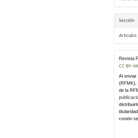
Sección
Articulos
Revista 
CC BY-N
Al enviar
(RFMK), l
de la R
publicac
distribuir
titularid
cesión se