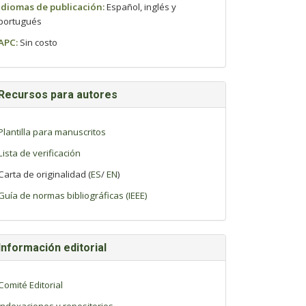
Idiomas de publicación:
Español, inglés y
portugués
APC:
Sin costo
Recursos para autores
Plantilla para manuscritos
Lista de verificación
Carta de originalidad (
ES
/
EN
)
Guía de normas bibliográficas (IEEE)
Información editorial
Comité Editorial