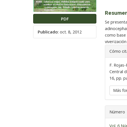
Resume
PDF
Se presenta 
adinocephal
Publicado:
oct. 8, 2012
como base p
viverizació
Detalles
Cómo cit
del
artículo
F. Rojas-
Central d
16, pp. p
Más fo
Número
Vol. 6 Nú