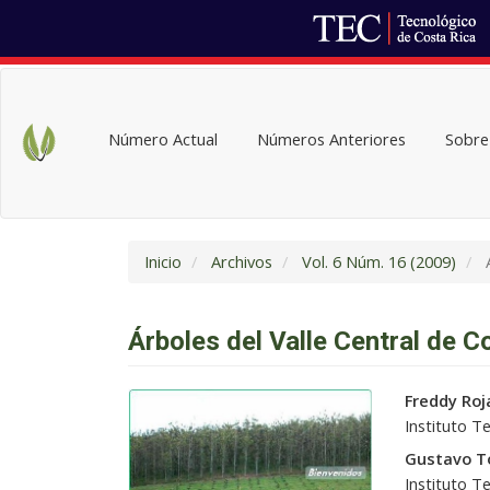
Navegación
principal
Contenido
Número Actual
Números Anteriores
Sobre 
principal
Barra
lateral
Inicio
Archivos
Vol. 6 Núm. 16 (2009)
A
Árboles del Valle Central de C
Barra
Conteni
Freddy Roj
lateral
principal
Instituto T
del
del
Gustavo T
artículo
artículo
Instituto T