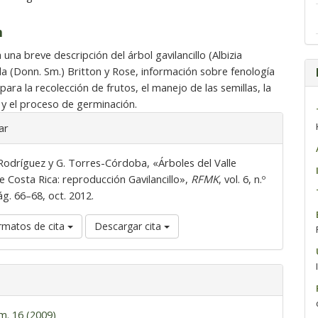
n
una breve descripción del árbol gavilancillo (Albizia
a (Donn. Sm.) Britton y Rose, información sobre fenología
ara la recolección de frutos, el manejo de las semillas, la
n y el proceso de germinación.
ar
Rodríguez y G. Torres-Córdoba, «Árboles del Valle
e Costa Rica: reproducción Gavilancillo»,
RFMK
, vol. 6, n.º
ág. 66–68, oct. 2012.
rmatos de cita
Descargar cita
m. 16 (2009)