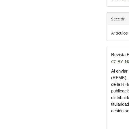
Sección
Articulos
Revista 
CC BY-N
Al enviar
(RFMK), l
de la R
publicac
distribuir
titularid
cesión se