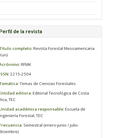
Perfil de la revista
Título completo:
Revista Forestal Mesoamericana
Kurú
Acrónimo:
RFMK
ISSN:
2215-2504
Temática:
Temas de Ciencias Forestales
Entidad editora:
Editorial Tecnológica de Costa
Rica, TEC
Unidad académica responsable:
Escuela de
Ingeniería Forestal, TEC
Frecuencia:
Semestral (enero-junio / julio-
diciembre)