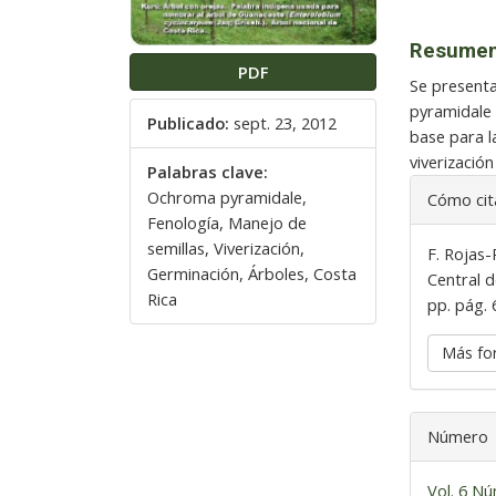
Resume
PDF
Se presenta
pyramidale 
Publicado:
sept. 23, 2012
base para la
viverizació
Palabras clave:
Detalles
Ochroma pyramidale,
Cómo cit
del
Fenología, Manejo de
artículo
semillas, Viverización,
F. Rojas-
Germinación, Árboles, Costa
Central 
Rica
pp. pág. 
Más fo
Número
Vol. 6 Nú