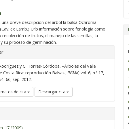
n
 una breve descripción del árbol la balsa Ochroma
(Cav. ex Lamb.) Urb información sobre fenología como
 recolección de frutos, el manejo de las semillas, la
n y su proceso de germinación.
ar
Rodríguez y G. Torres-Córdoba, «Árboles del Valle
de Costa Rica: reproducción Balsa»,
RFMK
, vol. 6, n.º 17,
64–66, sep. 2012.
rmatos de cita
Descargar cita
m. 17 (2009)