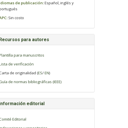
Idiomas de publicación:
Español, inglés y
portugués
APC:
Sin costo
Recursos para autores
Plantilla para manuscritos
Lista de verificación
Carta de originalidad (
ES
/
EN
)
Guía de normas bibliográficas (IEEE)
Información editorial
Comité Editorial