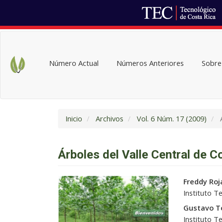
Navegación
principal
Contenido
Número Actual
Números Anteriores
Sobre 
principal
Barra
lateral
Inicio
Archivos
Vol. 6 Núm. 17 (2009)
A
Árboles del Valle Central de C
Barra
Conteni
Freddy Roj
lateral
principal
Instituto T
del
del
Gustavo T
artículo
artículo
Instituto T