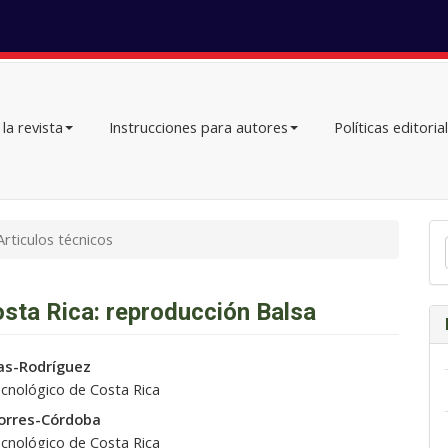
la revista
Instrucciones para autores
Políticas editoria
En
rticulos técnicos
un
ar
osta Rica: reproducción Balsa
do
as-Rodríguez
ecnológico de Costa Rica
orres-Córdoba
ecnológico de Costa Rica