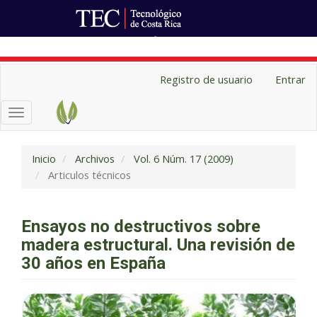
Ir al Portal de Revistas
Navegación
Registro de usuario
Entrar
principal
Contenido
Toggle
principal
navigation
Barra
lateral
Inicio
Archivos
Vol. 6 Núm. 17 (2009)
Articulos técnicos
Ensayos no destructivos sobre
madera estructural. Una revisión de
30 años en España
Barra
lateral