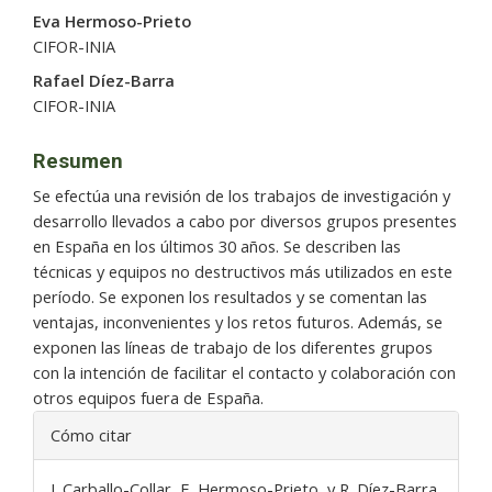
del
Eva Hermoso-Prieto
artículo
CIFOR-INIA
Rafael Díez-Barra
CIFOR-INIA
Resumen
Se efectúa una revisión de los trabajos de investigación y
desarrollo llevados a cabo por diversos grupos presentes
en España en los últimos 30 años. Se describen las
técnicas y equipos no destructivos más utilizados en este
período. Se exponen los resultados y se comentan las
ventajas, inconvenientes y los retos futuros. Además, se
exponen las líneas de trabajo de los diferentes grupos
con la intención de facilitar el contacto y colaboración con
otros equipos fuera de España.
Detalles
Cómo citar
del
artículo
J. Carballo-Collar, E. Hermoso-Prieto, y R. Díez-Barra,