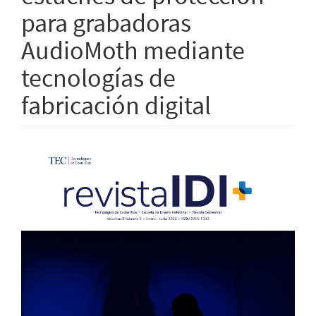
para grabadoras
AudioMoth mediante
tecnologías de
fabricación digital
Barra
lateral
del
artículo