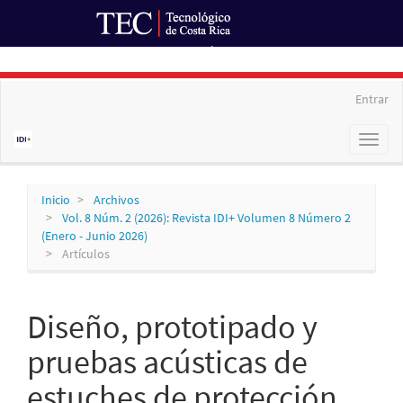
Ir al Portal de Revistas
Navegación
Entrar
principal
Contenido
Toggl
principal
naviga
Barra
lateral
Inicio
Archivos
Vol. 8 Núm. 2 (2026): Revista IDI+ Volumen 8 Número 2
(Enero - Junio 2026)
Artículos
Diseño, prototipado y
pruebas acústicas de
estuches de protección