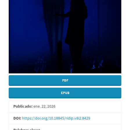
PDF
EPUB
Publicado:
ene. 22, 2026
DOI:
https://doi.org/10.18845/ridip.v8i2.8429