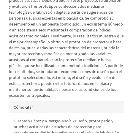
pruebas acústicas. Debido a ello, en este proyecto, se diseñaron
y evaluaron tres prototipos confeccionados mediante
tecnologías de fabricación digital a partir de sugerencias de
personas usuarias expertas en bioacústica. Se comprobó su
desempeño en un ambiente controlado, un ecosistema húmedo
y un ecosistema seco mediante la comparación de índices
acústicos tradicionales. Finalmente, los resultados muestran que
el mejor desempeño lo obtuvo el prototipo de protector a base
de resina, pues, dadas las características del material, brinda la
mayor protección y modifica en menor grado las variables
acústicas al compararlo con la protección mediante bolsa
plástica que se ha utilizado como método tradicional. A partir de
los resultados, se brindaron recomendaciones de diseño para el
prototipo seleccionado. Así mismo, el diseño y evaluación de
estos protectores puede evitar futuros daños en la placa y
mantener su funcionalidad, a pesar de las condiciones de los
ecosistemas tropicales.
Detalles
Cómo citar
del
F. Tabash-Pérez y R. Vargas-Masís, «Diseño, prototipado y
artículo
pruebas acústicas de estuches de protección para
grabadoras AudioMoth mediante tecnologías de fabricación