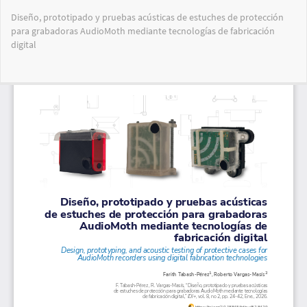
Volver
Diseño, prototipado y pruebas acústicas de estuches de protección
a
para grabadoras AudioMoth mediante tecnologías de fabricación
los
digital
detalles
del
artículo
Des
De
PD