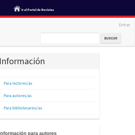
Ir al Portal de Revistas
Entrar
BUSCAR
Información
Para lectores/as
Para autores/as
Para bibliotecarios/as
informacion
Información para autores