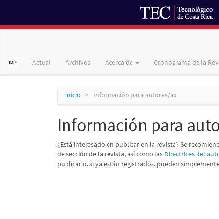
Navegación
principal
Contenido
Actual
Archivos
Acerca de
Cronograma de la Rev
principal
Barra
lateral
Inicio
Información para autores/as
Información para auto
¿Está interesado en publicar en la revista? Se recomiend
de sección de la revista, así como las
Directrices del aut
publicar o, si ya están registrados, pueden simplement