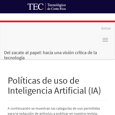
Ir al Portal de Revistas
Navegación
Entrar
principal
Contenido
Toggl
principal
naviga
Barra
lateral
Del zacate al papel: hacia una visión crítica de la
tecnología
Políticas de uso de
Inteligencia Artificial (IA)
A continuación se muestran las categorías de uso permitidas
para la redacción de artículos a publicar en nuestra revista: