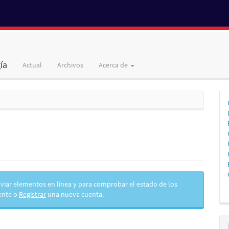
ía
Actual
Archivos
Acerca de
 enviar elementos en línea y para comprobar el estado de los
ente o
Registrar
una nueva cuenta.