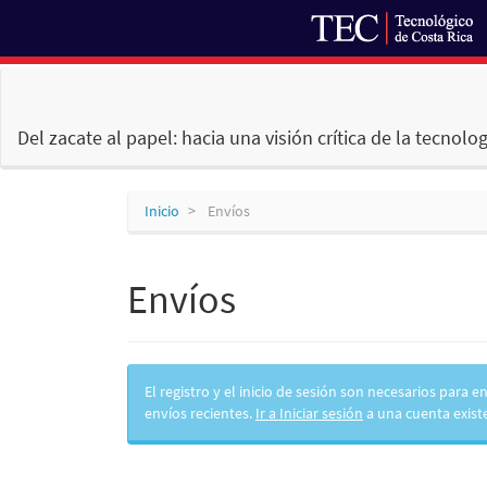
Navegación
principal
Contenido
Del zacate al papel: hacia una visión crítica de la tecnolog
principal
Barra
lateral
Inicio
Envíos
Envíos
El registro y el inicio de sesión son necesarios para
envíos recientes.
Ir a Iniciar sesión
a una cuenta exist