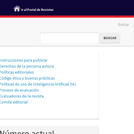
Ir al Portal de Revistas
Entrar
BUSCAR
Información
Instrucciones para publicar
Derechos de la persona autora
para
Políticas editoriales
personas
Código ética y buenas prácticas
Políticas de uso de Inteligencia Artificial (IA)
autoras
Proceso de evaluación
Evaluadores de la revista
Comité editorial
Número actual