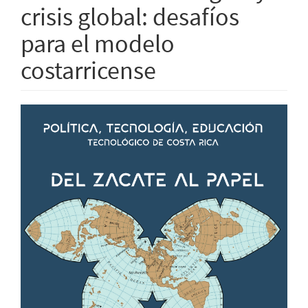
crisis global: desafíos
para el modelo
costarricense
Barra
lateral
del
artículo