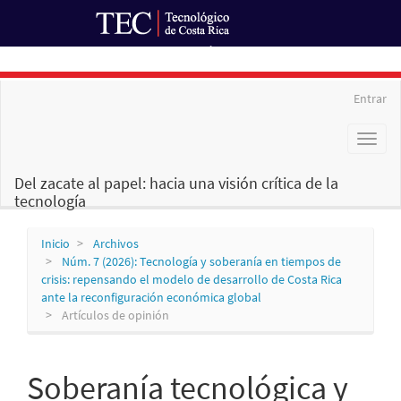
Ir al Portal de Revistas
Navegación
Entrar
principal
Contenido
Toggl
principal
naviga
Barra
lateral
Del zacate al papel: hacia una visión crítica de la
tecnología
Inicio
Archivos
Núm. 7 (2026): Tecnología y soberanía en tiempos de
crisis: repensando el modelo de desarrollo de Costa Rica
ante la reconfiguración económica global
Artículos de opinión
Soberanía tecnológica y