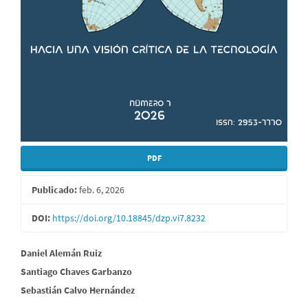
PDF
Publicado:
feb. 6, 2026
DOI:
https://doi.org/10.18845/dzp.vi7.8232
Contenido
Daniel Alemán Ruiz
Santiago Chaves Garbanzo
principal
Sebastián Calvo Hernández
del