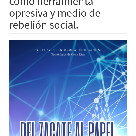
como herramienta
opresiva y medio de
rebelión social.
Barra
lateral
del
artículo