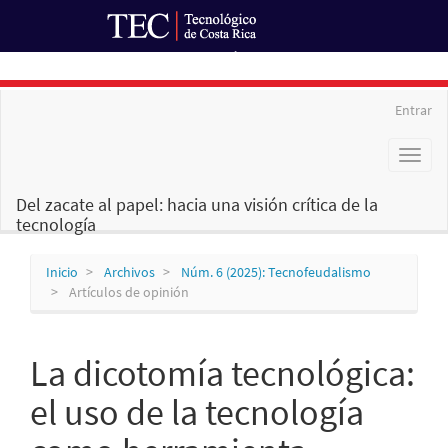
Ir al Portal de Revistas
Navegación
Entrar
principal
Contenido
Toggl
principal
naviga
Barra
lateral
Del zacate al papel: hacia una visión crítica de la
tecnología
Inicio
Archivos
Núm. 6 (2025): Tecnofeudalismo
Artículos de opinión
La dicotomía tecnológica:
el uso de la tecnología