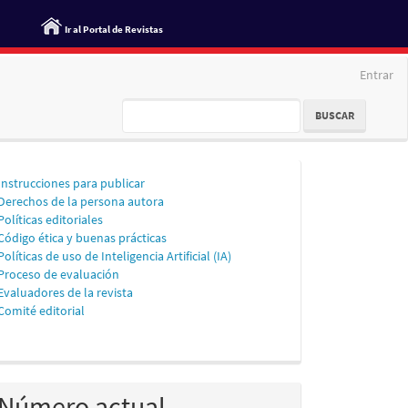
Ir al Portal de Revistas
Entrar
BUSCAR
Información
Instrucciones para publicar
Derechos de la persona autora
para
Políticas editoriales
personas
Código ética y buenas prácticas
Políticas de uso de Inteligencia Artificial (IA)
autoras
Proceso de evaluación
Evaluadores de la revista
Comité editorial
Número actual