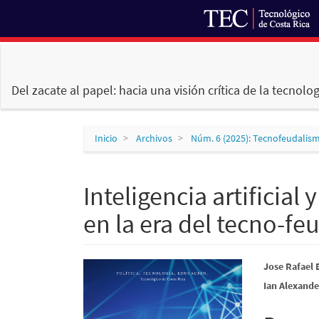
Navegación
principal
Contenido
Del zacate al papel: hacia una visión crítica de la tecnolog
principal
Barra
lateral
Inicio
Archivos
Núm. 6 (2025): Tecnofeudalis
Inteligencia artificial
en la era del tecno-f
Barra
Conte
Jose Rafael
Ian Alexande
lateral
princi
del
del