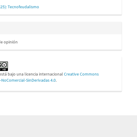
025): Tecnofeudalismo
lo
de opinión
está bajo una licencia internacional
Creative Commons
n-NoComercial-SinDerivadas 4.0
.