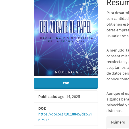
Resu
artículo
artícu
Para desarrol
con cantidad
obtienen esto
otras empres
usuarios se 
A menudo, la 
consentimien
recolectan y 
aceptar los 
de datos pers
conoce como
PDF
Aunque el uso
Publicado:
ago. 14, 2025
algunos benef
privacidad y
DOI:
sistemas.
https://doi.org/10.18845/dzp.vi
Detall
6.7913
Número