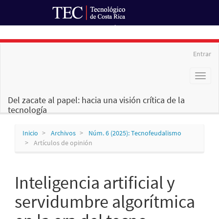
Ir al Portal de Revistas
Navegación
Entrar
principal
Contenido
Toggl
principal
naviga
Barra
lateral
Del zacate al papel: hacia una visión crítica de la
tecnología
Inicio
Archivos
Núm. 6 (2025): Tecnofeudalismo
Artículos de opinión
Inteligencia artificial y
servidumbre algorítmica