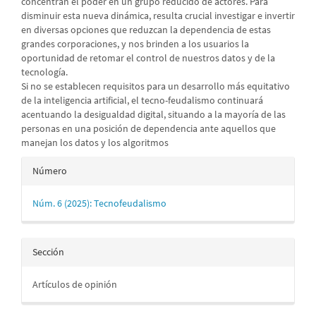
concentran el poder en un grupo reducido de actores. Para
disminuir esta nueva dinámica, resulta crucial investigar e invertir
en diversas opciones que reduzcan la dependencia de estas
grandes corporaciones, y nos brinden a los usuarios la
oportunidad de retomar el control de nuestros datos y de la
tecnología.
Si no se establecen requisitos para un desarrollo más equitativo
de la inteligencia artificial, el tecno-feudalismo continuará
acentuando la desigualdad digital, situando a la mayoría de las
personas en una posición de dependencia ante aquellos que
manejan los datos y los algoritmos
Detalles
Número
del
Núm. 6 (2025): Tecnofeudalismo
artículo
Sección
Artículos de opinión