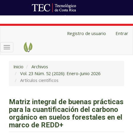
Ir al Portal de Revistas
Navegación
Registro de usuario
Entrar
principal
Contenido
Toggle
principal
navigation
Barra
lateral
Inicio
Archivos
Vol. 23 Núm. 52 (2026): Enero-Junio 2026
Artículos científicos
Matriz integral de buenas prácticas
para la cuantificación del carbono
orgánico en suelos forestales en el
marco de REDD+