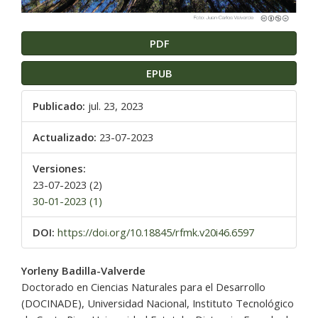
PDF
EPUB
Publicado:
jul. 23, 2023
Actualizado:
23-07-2023
Versiones:
23-07-2023 (2)
30-01-2023 (1)
DOI:
https://doi.org/10.18845/rfmk.v20i46.6597
Contenido
Yorleny Badilla-Valverde
principal
Doctorado en Ciencias Naturales para el Desarrollo
del
(DOCINADE), Universidad Nacional, Instituto Tecnológico
artículo