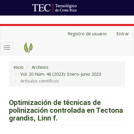
Ir al Portal de Revistas
Navegación
Registro de usuario
Entrar
principal
Contenido
Toggle
principal
navigation
Barra
lateral
Inicio
Archivos
Vol. 20 Núm. 46 (2023): Enero-Junio 2023
Artículos científicos
Optimización de técnicas de
polinización controlada en Tectona
grandis, Linn f.
Barra