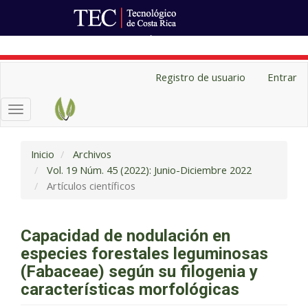
Ir al Portal de Revistas
Navegación
Registro de usuario
Entrar
principal
Contenido
Toggle
principal
navigation
Barra
lateral
Inicio
Archivos
Vol. 19 Núm. 45 (2022): Junio-Diciembre 2022
Artículos científicos
Capacidad de nodulación en
especies forestales leguminosas
(Fabaceae) según su filogenia y
características morfológicas