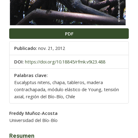
PDF
Publicado:
nov. 21, 2012
DOI:
https://doi.org/10.18845/rfmk.v9i23.488
Palabras clave:
Eucalyptus nitens, chapa, tableros, madera
contrachapada, módulo elástico de Young, tensión
axial, región del Bío-Bío, Chile
Contenido
Freddy Muñoz-Acosta
principal
Universidad del Bío-Bío
del
artículo
Resumen