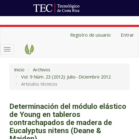
Ir al Portal de Revistas
Navegación
Registro de usuario
Entrar
principal
Contenido
Toggle
principal
navigation
Barra
lateral
Inicio
Archivos
Vol. 9 Núm. 23 (2012): Julio- Diciembre 2012
Articulos técnicos
Determinación del módulo elástico
de Young en tableros
contrachapados de madera de
Eucalyptus nitens (Deane &
Maiden)