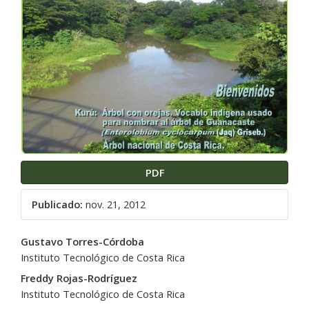
del
artículo
PDF
Publicado:
nov. 21, 2012
Contenido
Gustavo Torres-Córdoba
principal
Instituto Tecnológico de Costa Rica
del
Freddy Rojas-Rodríguez
artículo
Instituto Tecnológico de Costa Rica