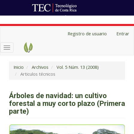
Ir al Portal de Revistas
Navegación
Registro de usuario
Entrar
principal
Contenido
Toggle
principal
navigation
Barra
lateral
Inicio
Archivos
Vol. 5 Núm. 13 (2008)
Articulos técnicos
Árboles de navidad: un cultivo
forestal a muy corto plazo (Primera
parte)
Barra
lateral