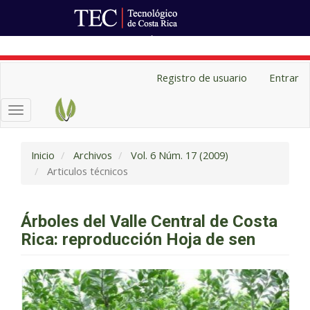
Ir al Portal de Revistas
Navegación
Registro de usuario
Entrar
principal
Contenido
Toggle
principal
navigation
Barra
lateral
Inicio
Archivos
Vol. 6 Núm. 17 (2009)
Articulos técnicos
Árboles del Valle Central de Costa
Rica: reproducción Hoja de sen
Barra
lateral
del